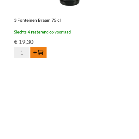
3 Fonteinen Braam 75 cl
Slechts 4 resterend op voorraad
€
19,30
3
Toevoegen
Fonteinen
Braam
75
cl
aantal