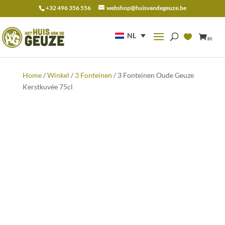
+32 496 356 556
webshop@huisvandegeuze.be
Zoeken
naar:
NL
(0)
Home
/
Winkel
/
3 Fonteinen
/ 3 Fonteinen Oude Geuze
Kerstkuvée 75cl