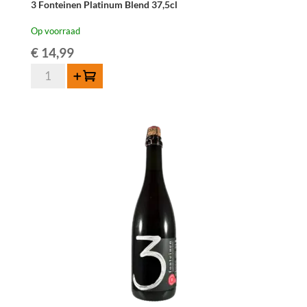
3 Fonteinen Platinum Blend 37,5cl
Op voorraad
€
14,99
3
Toevoegen
Fonteinen
Platinum
Blend
37,5cl
aantal