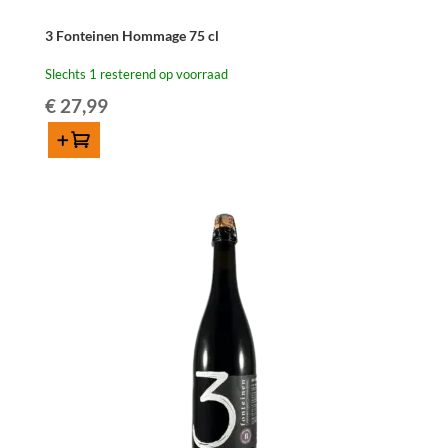
3 Fonteinen Hommage 75 cl
Slechts 1 resterend op voorraad
€
27,99
Toevoegen
3
Fonteinen
Hommage
75
cl
aantal