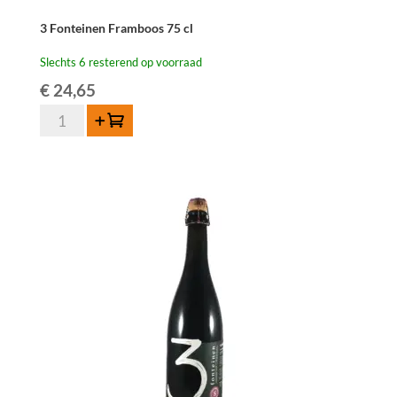
3 Fonteinen Framboos 75 cl
Slechts 6 resterend op voorraad
€
24,65
3
Toevoegen
Fonteinen
Framboos
75
cl
aantal