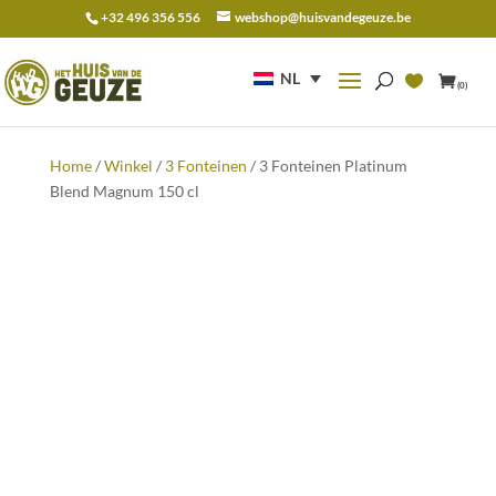
+32 496 356 556
webshop@huisvandegeuze.be
Zoeken
naar:
NL
(0)
Home
/
Winkel
/
3 Fonteinen
/ 3 Fonteinen Platinum
Blend Magnum 150 cl