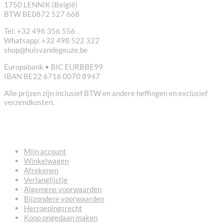
1750 LENNIK (België)
BTW BE0872 527 668
Tel: +32 496 356 556
Whatsapp: +32 498 522 322
shop@huisvandegeuze.be
Europabank • BIC EURBBE99
IBAN BE22 6716 0070 8947
Alle prijzen zijn inclusief BTW en andere heffingen en exclusief
verzendkosten.
NUTTIGE LINKS
Mijn account
Winkelwagen
Afrekenen
Verlanglijstje
Algemene voorwaarden
Bijzondere voorwaarden
Herroepingsrecht
Koop ongedaan maken