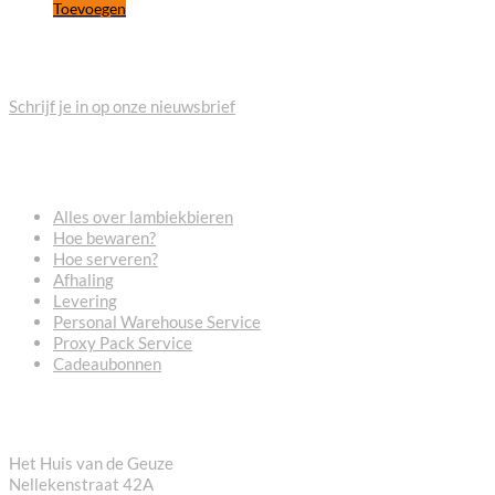
Toevoegen
BLIJF OP DE HOOGTE
Schrijf je in op onze nieuwsbrief
VEELGESTELDE VRAGEN
Alles over lambiekbieren
Hoe bewaren?
Hoe serveren?
Afhaling
Levering
Personal Warehouse Service
Proxy Pack Service
Cadeaubonnen
CONTACT
Het Huis van de Geuze
Nellekenstraat 42A