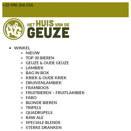
+32 496 356 556
webshop@huisvandegeuze.be
0 items
WINKEL
NIEUW
TOP 30 BIEREN
GEUZE & OUDE GEUZE
LAMBIEK
BAG IN BOX
KRIEK & OUDE KRIEK
DRUIVENLAMBIEK
FRAMBOOS
FRUITBIEREN – FRUITLAMBIEK
FARO
BLONDE BIEREN
TRIPELS
QUADRUPELS
RAW ALE
SPECIALE BLENDS
STERKE DRANKEN