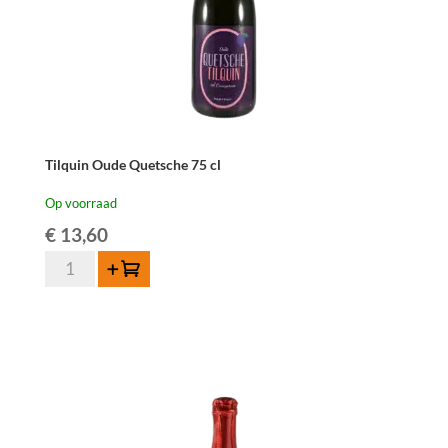
Tilquin Oude Quetsche 75 cl
Op voorraad
€
13,60
Tilquin
Toevoegen
Oude
Quetsche
75
cl
aantal