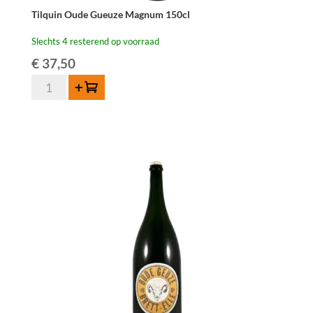
Tilquin Oude Gueuze Magnum 150cl
Slechts 4 resterend op voorraad
€
37,50
Tilquin
Toevoegen
Oude
Gueuze
Magnum
150cl
aantal