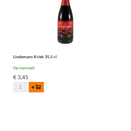
Lindemans Kriek 35,5 cl
Op voorraad
€
3,45
Lindemans
Toevoegen
Kriek
35,5
cl
aantal