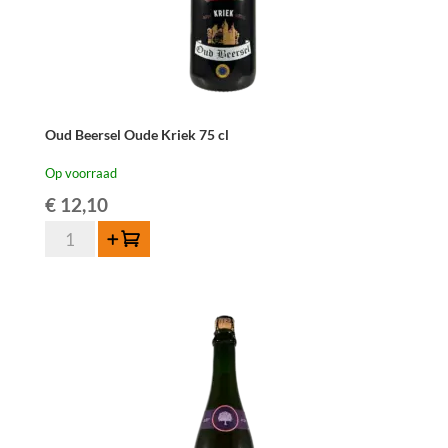
Oud Beersel Oude Kriek 75 cl
Op voorraad
€
12,10
Oud
Toevoegen
Beersel
Oude
Kriek
75
cl
aantal