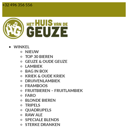
+32 496 356 556
webshop@huisvandegeuze.be
0 items
WINKEL
NIEUW
TOP 30 BIEREN
GEUZE & OUDE GEUZE
LAMBIEK
BAG IN BOX
KRIEK & OUDE KRIEK
DRUIVENLAMBIEK
FRAMBOOS
FRUITBIEREN – FRUITLAMBIEK
FARO
BLONDE BIEREN
TRIPELS
QUADRUPELS
RAW ALE
SPECIALE BLENDS
STERKE DRANKEN