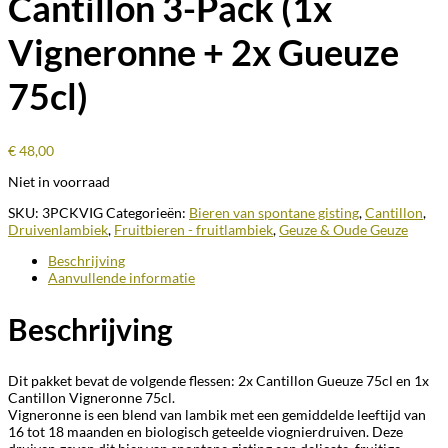
Cantillon 3-Pack (1x
Vigneronne + 2x Gueuze
75cl)
€
48,00
Niet in voorraad
SKU:
3PCKVIG
Categorieën:
Bieren van spontane gisting
,
Cantillon
,
Druivenlambiek
,
Fruitbieren - fruitlambiek
,
Geuze & Oude Geuze
Beschrijving
Aanvullende informatie
Beschrijving
Dit pakket bevat de volgende flessen: 2x Cantillon Gueuze 75cl en 1x
Cantillon Vigneronne 75cl.
Vigneronne is een blend van lambik met een gemiddelde leeftijd van
16 tot 18 maanden en biologisch geteelde viognierdruiven. Deze