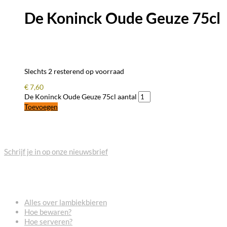
De Koninck Oude Geuze 75cl
Slechts 2 resterend op voorraad
€
7,60
De Koninck Oude Geuze 75cl aantal
Toevoegen
BLIJF OP DE HOOGTE
Schrijf je in op onze nieuwsbrief
VEELGESTELDE VRAGEN
Alles over lambiekbieren
Hoe bewaren?
Hoe serveren?