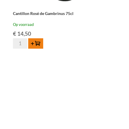
Cantillon Rosé de Gambrinus 75cl
Op voorraad
€
14,50
Cantillon
Toevoegen
Rosé
de
Gambrinus
75cl
aantal