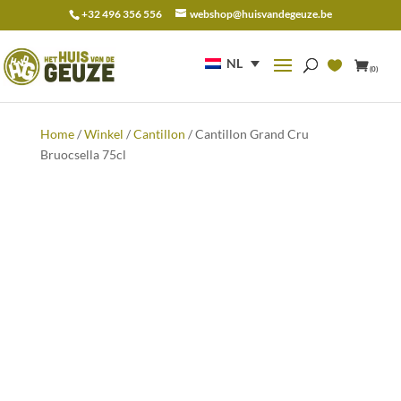
+32 496 356 556
webshop@huisvandegeuze.be
Zoeken
naar:
NL
(0)
Home
/
Winkel
/
Cantillon
/ Cantillon Grand Cru
Bruocsella 75cl