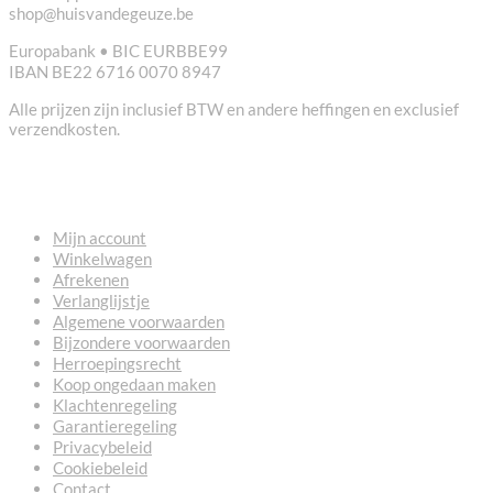
shop@huisvandegeuze.be
Europabank • BIC EURBBE99
IBAN BE22 6716 0070 8947
Alle prijzen zijn inclusief BTW en andere heffingen en exclusief
verzendkosten.
NUTTIGE LINKS
Mijn account
Winkelwagen
Afrekenen
Verlanglijstje
Algemene voorwaarden
Bijzondere voorwaarden
Herroepingsrecht
Koop ongedaan maken
Klachtenregeling
Garantieregeling
Privacybeleid
Cookiebeleid
Contact