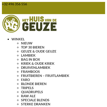
+32 496 356 556
webshop@huisvandegeuze.be
0 items
WINKEL
NIEUW
TOP 30 BIEREN
GEUZE & OUDE GEUZE
LAMBIEK
BAG IN BOX
KRIEK & OUDE KRIEK
DRUIVENLAMBIEK
FRAMBOOS
FRUITBIEREN – FRUITLAMBIEK
FARO
BLONDE BIEREN
TRIPELS
QUADRUPELS
RAW ALE
SPECIALE BLENDS
STERKE DRANKEN