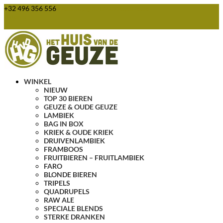
+32 496 356 556
webshop@huisvandegeuze.be
0 items
WINKEL
NIEUW
TOP 30 BIEREN
GEUZE & OUDE GEUZE
LAMBIEK
BAG IN BOX
KRIEK & OUDE KRIEK
DRUIVENLAMBIEK
FRAMBOOS
FRUITBIEREN – FRUITLAMBIEK
FARO
BLONDE BIEREN
TRIPELS
QUADRUPELS
RAW ALE
SPECIALE BLENDS
STERKE DRANKEN