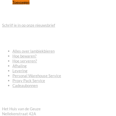
Toevoegen
BLIJF OP DE HOOGTE
Schrijf je in op onze nieuwsbrief
VEELGESTELDE VRAGEN
Alles over lambiekbieren
Hoe bewaren?
Hoe serveren?
Afhaling
Levering
Personal Warehouse Service
Proxy Pack Service
Cadeaubonnen
CONTACT
Het Huis van de Geuze
Nellekenstraat 42A