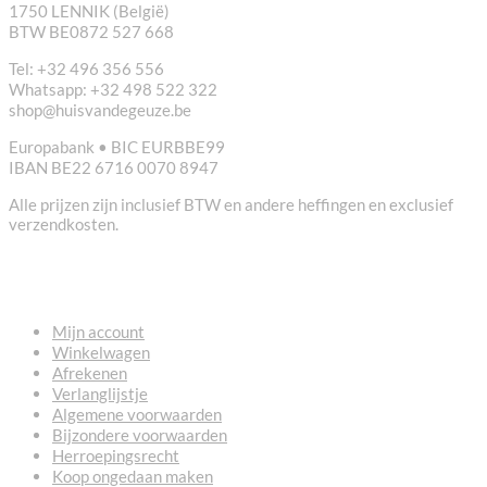
1750 LENNIK (België)
BTW BE0872 527 668
Tel: +32 496 356 556
Whatsapp: +32 498 522 322
shop@huisvandegeuze.be
Europabank • BIC EURBBE99
IBAN BE22 6716 0070 8947
Alle prijzen zijn inclusief BTW en andere heffingen en exclusief
verzendkosten.
NUTTIGE LINKS
Mijn account
Winkelwagen
Afrekenen
Verlanglijstje
Algemene voorwaarden
Bijzondere voorwaarden
Herroepingsrecht
Koop ongedaan maken