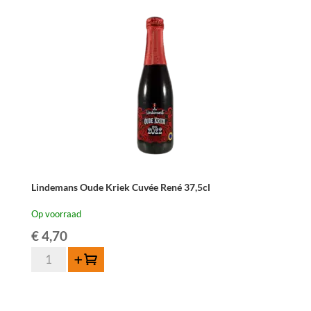
Elle
37,5cl
aantal
Lindemans Oude Kriek Cuvée René 37,5cl
Op voorraad
€
4,70
Lindemans
Toevoegen
Oude
Kriek
Cuvée