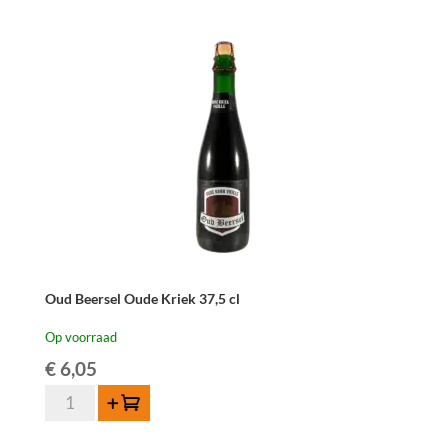
René
37,5cl
aantal
Oud Beersel Oude Kriek 37,5 cl
Op voorraad
€
6,05
Oud
Toevoegen
Beersel
Oude