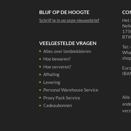
BLIJF OP DE HOOGTE
CO
Schrijf je in op onze nieuwsbrief
Het 
Nell
1750
BTW
VEELGESTELDE VRAGEN
Tel:
Alles over lambiekbieren
Wha
sho
Hoe bewaren?
Hoe serveren?
Eur
IBA
Afhaling
Levering
Personal Warehouse Service
Alle
Proxy Pack Service
ande
Cadeaubonnen
verz