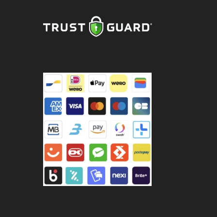
er
tal