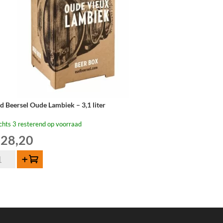
d Beersel Oude Lambiek – 3,1 liter
chts 3 resterend op voorraad
28,20
d
Toevoegen
ersel
de
mbiek