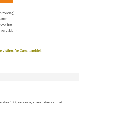
op zondag)
dagen
levering
 verpakking
e gisting
,
De Cam
,
Lambiek
r dan 100 jaar oude, eiken vaten van het