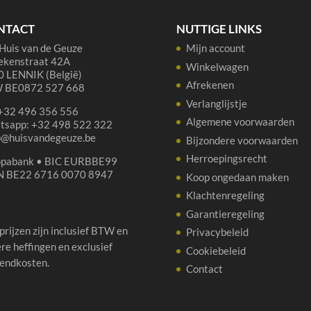
5
lit
liter
aan
NTACT
NUTTIGE LINKS
aantal
Huis van de Geuze
Mijn account
ekenstraat 42A
Winkelwagen
 LENNIK (België)
Afrekenen
 BE0872 527 668
Verlanglijstje
 +32 496 356 556
Algemene voorwaarden
tsapp: +32 498 522 322
p@huisvandegeuze.be
Bijzondere voorwaarden
Herroepingsrecht
opabank • BIC EURBBE99
N BE22 6716 0070 8947
Koop ongedaan maken
Klachtenregeling
Garantieregeling
 prijzen zijn inclusief BTW en
Privacybeleid
re heffingen en exclusief
Cookiebeleid
endkosten.
Contact