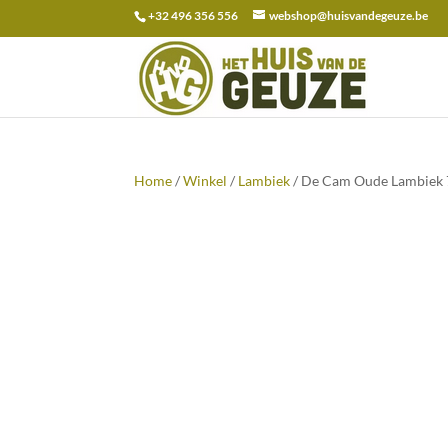
+32 496 356 556
webshop@huisvandegeuze.be
Zoeken
naar:
Home
/
Winkel
/
Lambiek
/ De Cam Oude Lambiek 