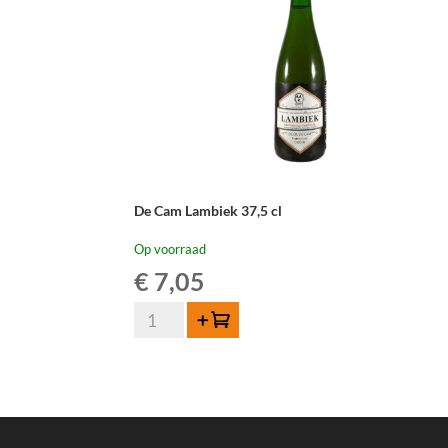
De Cam Lambiek 37,5 cl
Op voorraad
€
7,05
De
Toevoegen
Cam
Lambiek
37,5
cl
aantal