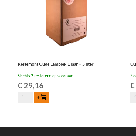
Kestemont Oude Lambiek 1 jaar – 5 liter
Ou
Slechts 2 resterend op voorraad
Sle
€
29,16
€
Kestemont
Ou
Toevoegen
Oude
Be
Lambiek
Ou
1
La
jaar
-
-
3,1