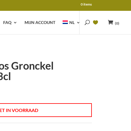
0 items
FAQ
MIJN ACCOUNT
NL
(0)
s Gronckel
3cl
ET IN VOORRAAD