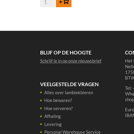
Toevoegen
Gronckel
Tripel
4x33cl
aantal
BLIJF OP DE HOOGTE
CO
Schrijf je in op onze nieuwsbrief
Het 
Nell
1750
BTW
VEELGESTELDE VRAGEN
Tel:
Alles over lambiekbieren
Wha
sho
Hoe bewaren?
Hoe serveren?
Eur
IBA
Afhaling
Levering
Personal Warehouse Service