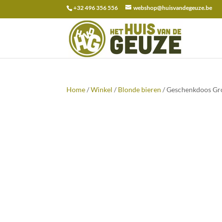
+32 496 356 556
webshop@huisvandegeuze.be
Zoeken
naar:
Home
/
Winkel
/
Blonde bieren
/ Geschenkdoos Gro