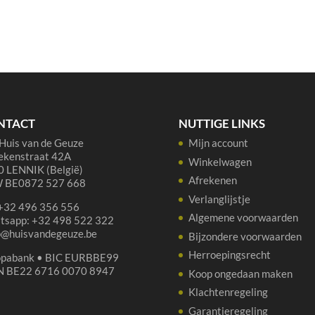
NTACT
NUTTIGE LINKS
Huis van de Geuze
Mijn account
ekenstraat 42A
Winkelwagen
 LENNIK (België)
Afrekenen
 BE0872 527 668
Verlanglijstje
 +32 496 356 556
Algemene voorwaarden
tsapp: +32 498 522 322
p@huisvandegeuze.be
Bijzondere voorwaarden
Herroepingsrecht
opabank • BIC EURBBE99
N BE22 6716 0070 8947
Koop ongedaan maken
Klachtenregeling
Garantieregeling