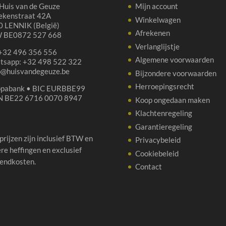
Huis van de Geuze
Mijn account
ekenstraat 42A
Winkelwagen
 LENNIK (België)
Afrekenen
 BE0872 527 668
Verlanglijstje
 +32 496 356 556
Algemene voorwaarden
tsapp: +32 498 522 322
p@huisvandegeuze.be
Bijzondere voorwaarden
Herroepingsrecht
opabank • BIC EURBBE99
N BE22 6716 0070 8947
Koop ongedaan maken
Klachtenregeling
Garantieregeling
 prijzen zijn inclusief BTW en
Privacybeleid
re heffingen en exclusief
Cookiebeleid
endkosten.
Contact