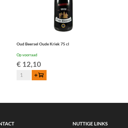
Oud Beersel Oude Kriek 75 cl
Op voorraad
€
12,10
Oud
Toevoegen
Beersel
Oude
Kriek
75
cl
aantal
NTACT
NUTTIGE LINKS