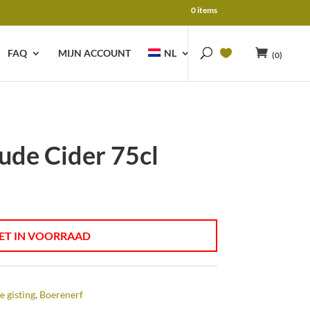
0 items
FAQ
MIJN ACCOUNT
NL
(0)
ude Cider 75cl
ET IN VOORRAAD
e gisting
,
Boerenerf