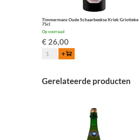
Timmermans Oude Schaarbeekse Kriek Griotteke
75cl
Op voorraad
€
26,00
Timmermans
Toevoegen
Oude
Schaarbeekse
Kriek
Gerelateerde producten
Griotteke
75cl
aantal