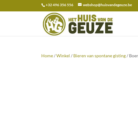
+32 496 356 556
webshop@huisvandegeuze.be
Zoeken
naar:
Home
/
Winkel
/
Bieren van spontane gisting
/ Boe