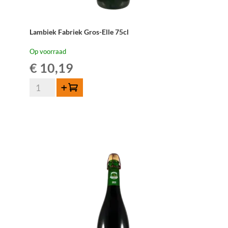
Lambiek Fabriek Gros-Elle 75cl
Op voorraad
€
10,19
Lambiek
Toevoegen
Fabriek
Gros-
Elle
75cl
aantal