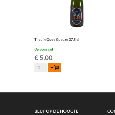
Tilquin Oude Gueuze 37,5 cl
Op voorraad
€
5,00
Tilquin
Toevoegen
Oude
Gueuze
37,5
cl
aantal
BLIJF OP DE HOOGTE
CO