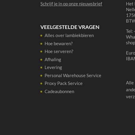
Schrijf je in op onze nieuwsbrief
Het 
Nell
1750
BTW
VEELGESTELDE VRAGEN
Tel:
Alles over lambiekbieren
Wha
sho
Hoe bewaren?
Hoe serveren?
Eur
IBA
Afhaling
Levering
Personal Warehouse Service
Alle
Proxy Pack Service
ande
Cadeaubonnen
verz