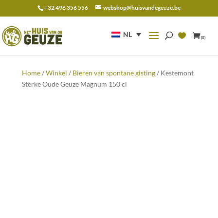
+32 496 356 556
webshop@huisvandegeuze.be
Zoeken
naar:
NL
(0)
Home
/
Winkel
/
Bieren van spontane gisting
/ Kestemont
Sterke Oude Geuze Magnum 150 cl