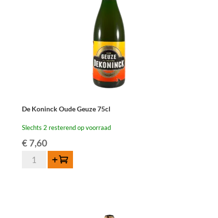
De Koninck Oude Geuze 75cl
Slechts 2 resterend op voorraad
€
7,60
De
Toevoegen
Koninck
Oude
Geuze
75cl
aantal