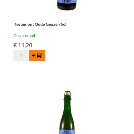
Kestemont Oude Geuze 75cl
Op voorraad
€
11,20
Kestemont
Toevoegen
Oude
Geuze
75cl
aantal