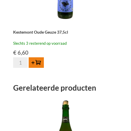
Kestemont Oude Geuze 37,5cl
Slechts 3 resterend op voorraad
€
6,60
Kestemont
Toevoegen
Oude
Geuze
37,5cl
Gerelateerde producten
aantal