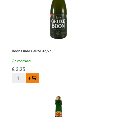
Boon Oude Geuze 37,5 cl
Op voorraad
€
3,25
Boon
Toevoegen
Oude
Geuze
37,5
cl
aantal