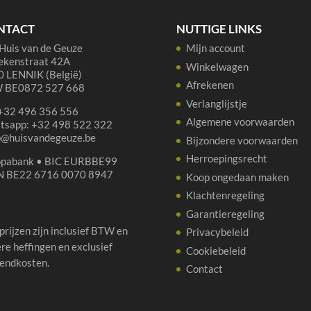
aantal
NTACT
NUTTIGE LINKS
Huis van de Geuze
Mijn account
ekenstraat 42A
Winkelwagen
 LENNIK (België)
Afrekenen
 BE0872 527 668
Verlanglijstje
 +32 496 356 556
Algemene voorwaarden
tsapp: +32 498 522 322
p@huisvandegeuze.be
Bijzondere voorwaarden
Herroepingsrecht
opabank • BIC EURBBE99
N BE22 6716 0070 8947
Koop ongedaan maken
Klachtenregeling
Garantieregeling
 prijzen zijn inclusief BTW en
Privacybeleid
re heffingen en exclusief
Cookiebeleid
endkosten.
Contact