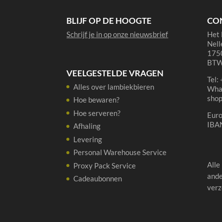
BLIJF OP DE HOOGTE
CO
Schrijf je in op onze nieuwsbrief
Het 
Nell
1750
BTW
VEELGESTELDE VRAGEN
Tel:
Alles over lambiekbieren
Wha
sho
Hoe bewaren?
Hoe serveren?
Eur
IBA
Afhaling
Levering
Personal Warehouse Service
Alle
Proxy Pack Service
ande
Cadeaubonnen
verz