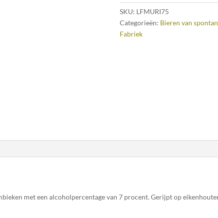
SKU:
LFMURI75
Categorieën:
Bieren van spontan
Fabriek
ambieken met een alcoholpercentage van 7 procent. Gerijpt op eikenhout