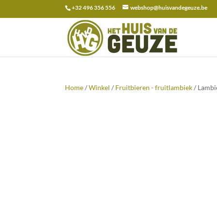
+32 496 356 556
webshop@huisvandegeuze.be
Zoeken
naar:
Home
/
Winkel
/
Fruitbieren - fruitlambiek
/ Lambi