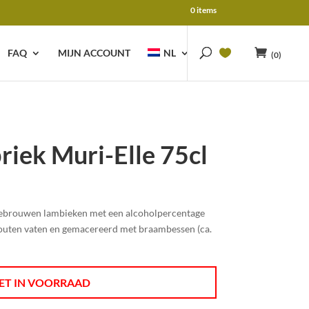
0 items
FAQ
MIJN ACCOUNT
NL
(0)
iek Muri-Elle 75cl
 gebrouwen lambieken met een alcoholpercentage
houten vaten en gemacereerd met braambessen (ca.
ET IN VOORRAAD