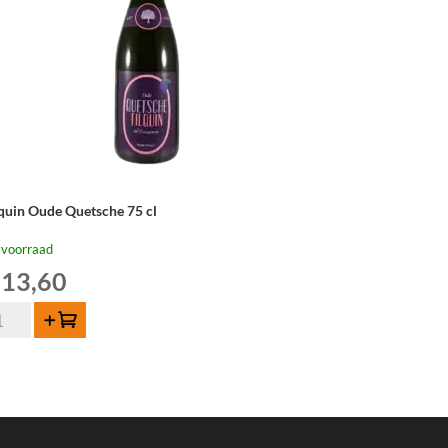
lquin Oude Quetsche 75 cl
 voorraad
13,60
quin
Toevoegen
de
etsche
tal