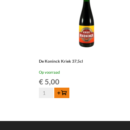
De Koninck Kriek 37,5cl
Op voorraad
€
5,00
De
Toevoegen
Koninck
Kriek
37,5cl
aantal