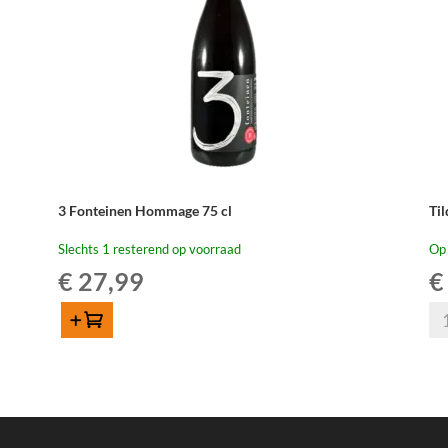
3 Fonteinen Hommage 75 cl
Ti
Slechts 1 resterend op voorraad
Op
€
27,99
€
Til
Toevoegen
Ou
3
Qu
Fonteinen
75
Hommage
cl
75
aan
cl