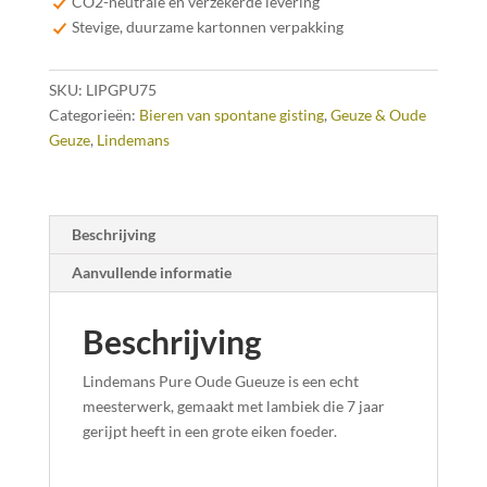
CO2-neutrale en verzekerde levering
-
Stevige, duurzame kartonnen verpakking
LIMITED
EDITION
SKU:
LIPGPU75
aantal
Categorieën:
Bieren van spontane gisting
,
Geuze & Oude
Geuze
,
Lindemans
Beschrijving
Aanvullende informatie
Beschrijving
Lindemans Pure Oude Gueuze is een echt
meesterwerk, gemaakt met lambiek die 7 jaar
gerijpt heeft in een grote eiken foeder.