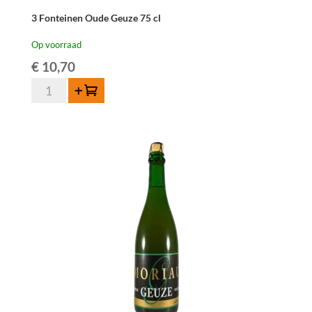
3 Fonteinen Oude Geuze 75 cl
Op voorraad
€
10,70
3
Toevoegen
Fonteinen
Oude
Geuze
75
cl
aantal