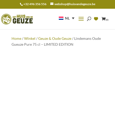
+32 496 356 556
webshop@huisvandegeuze.be
Zoeken
naar:
NL
(0)
Home
/
Winkel
/
Geuze & Oude Geuze
/ Lindemans Oude
Gueuze Pure 75 cl – LIMITED EDITION