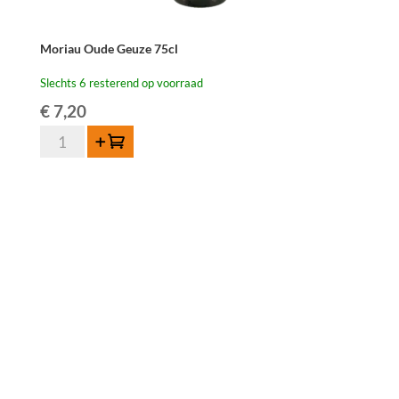
Moriau Oude Geuze 75cl
Slechts 6 resterend op voorraad
€
7,20
Moriau
Toevoegen
Oude
Geuze
75cl
aantal