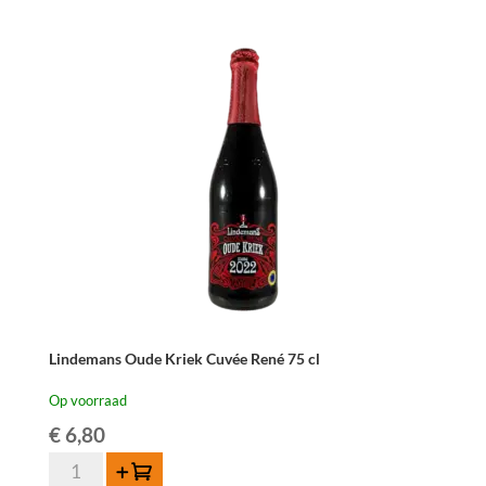
Cuvée
René
75
cl
aantal
Lindemans Oude Kriek Cuvée René 75 cl
Op voorraad
€
6,80
Lindemans
Toevoegen