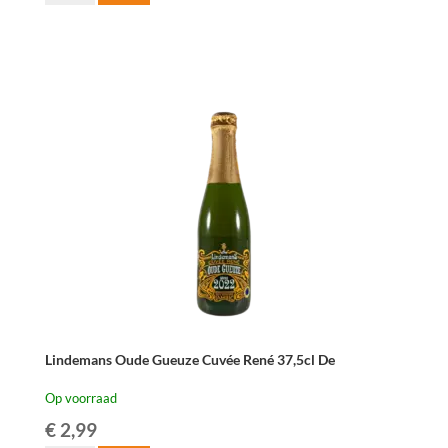
Oude
Kriek
Cuvée
René
75
cl
aantal
Lindemans Oude Gueuze Cuvée René 37,5cl De
Op voorraad
€
2,99