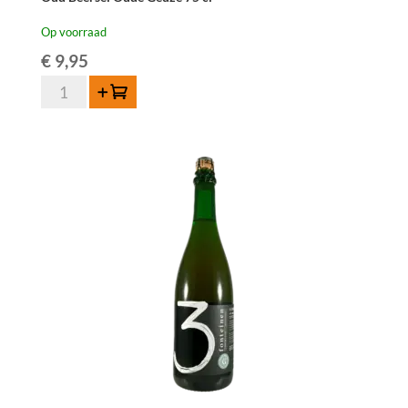
Op voorraad
€
9,95
Oud
Toevoegen
Beersel
Oude
Geuze
75
cl
aantal