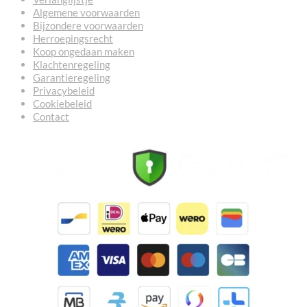
Algemene voorwaarden
Bijzondere voorwaarden
Herroepingsrecht
Koop ongedaan maken
Klachtenregeling
Garantieregeling
Privacybeleid
Cookiebeleid
Contact