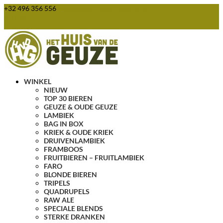
+32 496 356 556
webshop@huisvandegeuze.be
0 items
WINKEL
NIEUW
TOP 30 BIEREN
GEUZE & OUDE GEUZE
LAMBIEK
BAG IN BOX
KRIEK & OUDE KRIEK
DRUIVENLAMBIEK
FRAMBOOS
FRUITBIEREN – FRUITLAMBIEK
FARO
BLONDE BIEREN
TRIPELS
QUADRUPELS
RAW ALE
SPECIALE BLENDS
STERKE DRANKEN