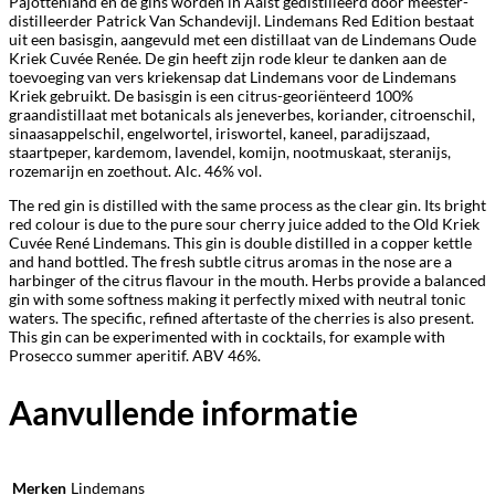
Pajottenland en de gins worden in Aalst gedistilleerd door meester-
distilleerder Patrick Van Schandevijl. Lindemans Red Edition bestaat
uit een basisgin, aangevuld met een distillaat van de Lindemans Oude
Kriek Cuvée Renée. De gin heeft zijn rode kleur te danken aan de
toevoeging van vers kriekensap dat Lindemans voor de Lindemans
Kriek gebruikt. De basisgin is een citrus-georiënteerd 100%
graandistillaat met botanicals als jeneverbes, koriander, citroenschil,
sinaasappelschil, engelwortel, iriswortel, kaneel, paradijszaad,
staartpeper, kardemom, lavendel, komijn, nootmuskaat, steranijs,
rozemarijn en zoethout. Alc. 46% vol.
The red gin is distilled with the same process as the clear gin. Its bright
red colour is due to the pure sour cherry juice added to the Old Kriek
Cuvée René Lindemans. This gin is double distilled in a copper kettle
and hand bottled. The fresh subtle citrus aromas in the nose are a
harbinger of the citrus flavour in the mouth. Herbs provide a balanced
gin with some softness making it perfectly mixed with neutral tonic
waters. The specific, refined aftertaste of the cherries is also present.
This gin can be experimented with in cocktails, for example with
Prosecco summer aperitif. ABV 46%.
Aanvullende informatie
Merken
Lindemans