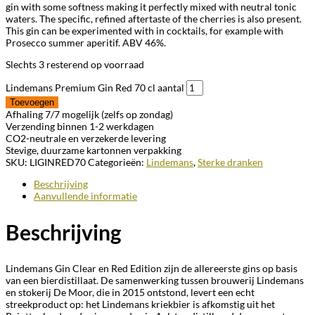
gin with some softness making it perfectly mixed with neutral tonic
waters. The specific, refined aftertaste of the cherries is also present.
This gin can be experimented with in cocktails, for example with
Prosecco summer aperitif. ABV 46%.
Slechts 3 resterend op voorraad
Lindemans Premium Gin Red 70 cl aantal
Toevoegen
Afhaling 7/7 mogelijk (zelfs op zondag)
Verzending binnen 1-2 werkdagen
CO2-neutrale en verzekerde levering
Stevige, duurzame kartonnen verpakking
SKU:
LIGINRED70
Categorieën:
Lindemans
,
Sterke dranken
Beschrijving
Aanvullende informatie
Beschrijving
Lindemans Gin Clear en Red Edition zijn de allereerste gins op basis
van een bierdistillaat. De samenwerking tussen brouwerij Lindemans
en stokerij De Moor, die in 2015 ontstond, levert een echt
streekproduct op: het Lindemans kriekbier is afkomstig uit het