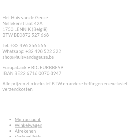
CONTACT
Het Huis van de Geuze
Nellekenstraat 42A
1750 LENNIK (België)
BTW BE0872 527 668
Tel: +32 496 356 556
Whatsapp: +32 498 522 322
shop@huisvandegeuze.be
Europabank • BIC EURBBE99
IBAN BE22 6716 0070 8947
Alle prijzen zijn inclusief BTW en andere heffingen en exclusief
verzendkosten.
NUTTIGE LINKS
Mijn account
Winkelwagen
Afrekenen
Verlanglijstje