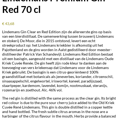
Red 70 cl
€
43,68
Lindemans Gin Clear en Red Edition zijn de allereerste gins op basis
van een bierdistillaat. De samenwerking tussen brouwerij Lindemans
en stokerij De Moor, die in 2015 ontstond, levert een echt
streekproduct op: het Lindemans kriekbier is afkomstig uit het
Pajottenland en de gins worden in Aalst gedistilleerd door meester-
distilleerder Patrick Van Schandevijl. Lindemans Red Edition bestaat
uit een basisgin, aangevuld met een distillaat van de Lindemans Oude
Kriek Cuvée Renée. De gin heeft zijn rode kleur te danken aan de
toevoeging van vers kriekensap dat Lindemans voor de Lindemans
Kriek gebruikt. De basisgin is een citrus-georiënteerd 100%
graandistillaat met botanicals als jeneverbes, koriander, citroenschil,
sinaasappelschil, engelwortel, iriswortel, kaneel, paradijszaad,
staartpeper, kardemom, lavendel, komijn, nootmuskaat, steranijs,
rozemarijn en zoethout. Alc. 46% vol.
The red gin is distilled with the same process as the clear gin. Its bright
red colour is due to the pure sour cherry juice added to the Old Kriek
Cuvée René Lindemans. This gin is double distilled in a copper kettle
and hand bottled. The fresh subtle citrus aromas in the nose are a
harbinger of the citrus flavour in the mouth. Herbs provide a balanced