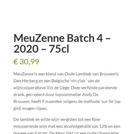
MeuZenne Batch 4 –
2020 – 75cl
€
30,99
MeuZenne is een blend van Oude Lambiek van Brouwerij
Den Herberg en een Belgische ‘vin clair’ van de
wijncoöperatieve Vin de Liège. Deze verfijnde parelende
drank, gecreëerd door topsommelier Andy De
Brouwer, heeft 9 maanden volgens de methode ‘sur lie’ (op
gist) mogen rijpen.
De lambiek en witte wijn vergisten tot een fijne
mousserende wijn met een alcoholgehalte van 12% en een
dosage van 6 gram. De kleur lijkt op een oude champagne,