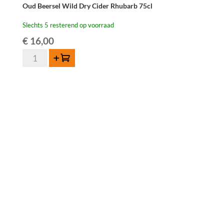
Oud Beersel Wild Dry Cider Rhubarb 75cl
Slechts 5 resterend op voorraad
€
16,00
Oud
Toevoegen
Beersel
Wild
Dry
Cider
Rhubarb
75cl
aantal