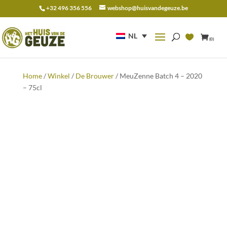
+32 496 356 556
webshop@huisvandegeuze.be
Zoeken
naar:
NL
(0)
Home
/
Winkel
/
De Brouwer
/ MeuZenne Batch 4 – 2020
– 75cl