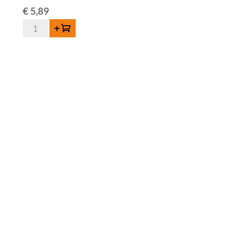
€
5,89
Eylenbosch
Toevoegen
Oude
Lambiek
37,5cl
aantal