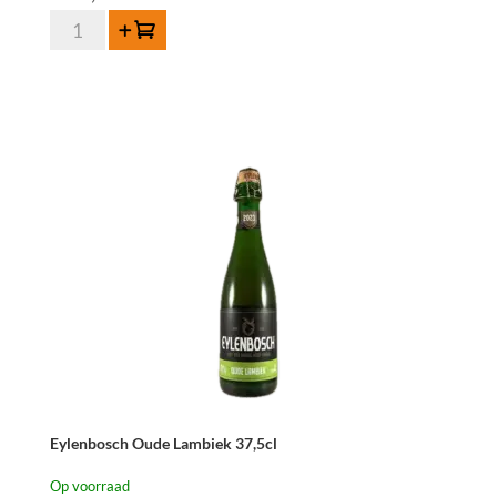
Sako
Toevoegen
Bogaerden
3
jaar
Oude
Lambiek
-
3
liter
aantal
Eylenbosch Oude Lambiek 37,5cl
Op voorraad