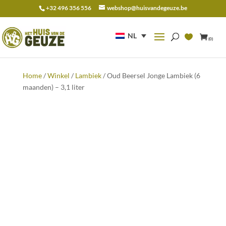
+32 496 356 556
webshop@huisvandegeuze.be
Zoeken
naar:
NL
(0)
Home
/
Winkel
/
Lambiek
/ Oud Beersel Jonge Lambiek (6
maanden) – 3,1 liter