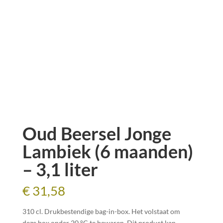
Oud Beersel Jonge
Lambiek (6 maanden)
– 3,1 liter
€
31,58
310 cl. Drukbestendige bag-in-box. Het volstaat om
deze box onder 20 °C te bewaren. Dit product kan