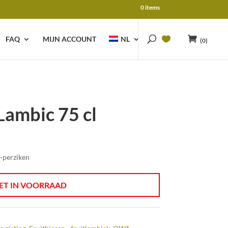
0 items
FAQ
MIJN ACCOUNT
NL
(0)
ambic 75 cl
-perziken
ET IN VOORRAAD