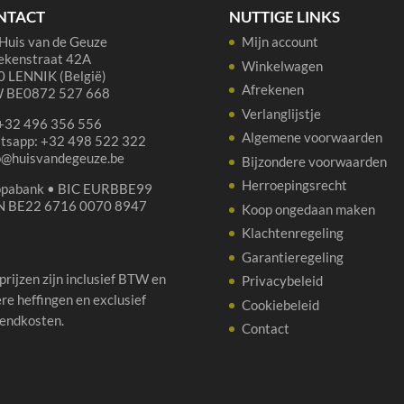
aantal
NTACT
NUTTIGE LINKS
Huis van de Geuze
Mijn account
ekenstraat 42A
Winkelwagen
 LENNIK (België)
Afrekenen
 BE0872 527 668
Verlanglijstje
 +32 496 356 556
Algemene voorwaarden
tsapp: +32 498 522 322
p@huisvandegeuze.be
Bijzondere voorwaarden
Herroepingsrecht
opabank • BIC EURBBE99
N BE22 6716 0070 8947
Koop ongedaan maken
Klachtenregeling
Garantieregeling
 prijzen zijn inclusief BTW en
Privacybeleid
re heffingen en exclusief
Cookiebeleid
endkosten.
Contact