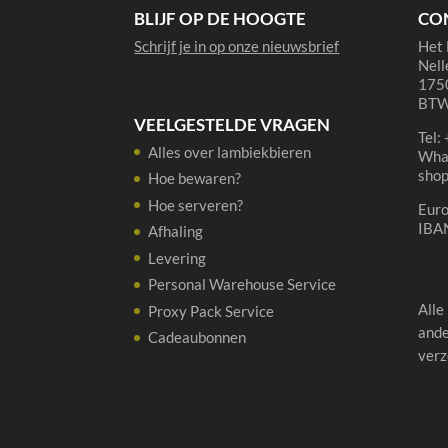
BLIJF OP DE HOOGTE
CO
Schrijf je in op onze nieuwsbrief
Het 
Nell
1750
BTW
VEELGESTELDE VRAGEN
Tel:
Alles over lambiekbieren
Wha
sho
Hoe bewaren?
Hoe serveren?
Eur
IBA
Afhaling
Levering
Personal Warehouse Service
Alle
Proxy Pack Service
ande
Cadeaubonnen
verz