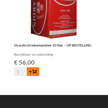
Girardin Kriekenlambiek 10 liter – OP BESTELLING
Beschikbaar via nabestelling
€
56,00
Girardin
Toevoegen
Kriekenlambiek
10
liter
-
OP
BESTELLING