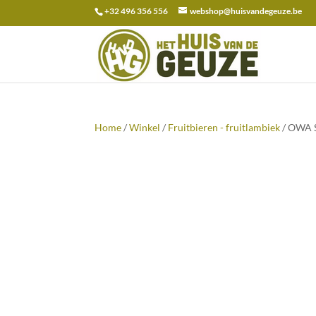
+32 496 356 556
webshop@huisvandegeuze.be
Zoeken
naar:
Home
/
Winkel
/
Fruitbieren - fruitlambiek
/ OWA S