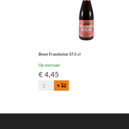
Boon Framboise 37,5 cl
Op voorraad
€
4,45
Boon
Toevoegen
Framboise
37,5
cl
aantal