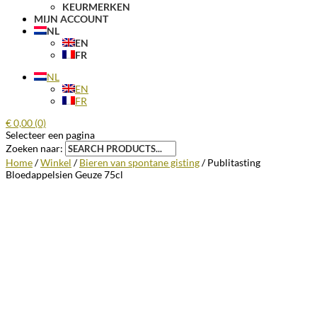
KEURMERKEN
MIJN ACCOUNT
NL
EN
FR
NL
EN
FR
€
0,00
(0)
Selecteer een pagina
Zoeken naar:
Home
/
Winkel
/
Bieren van spontane gisting
/ Publitasting
Bloedappelsien Geuze 75cl