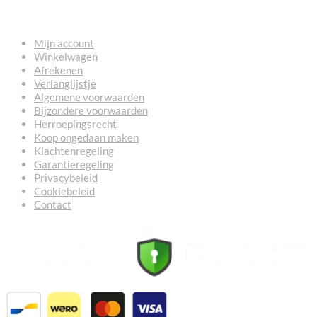
NUTTIGE LINKS
Mijn account
Winkelwagen
Afrekenen
Verlanglijstje
Algemene voorwaarden
Bijzondere voorwaarden
Herroepingsrecht
Koop ongedaan maken
Klachtenregeling
Garantieregeling
Privacybeleid
Cookiebeleid
Contact