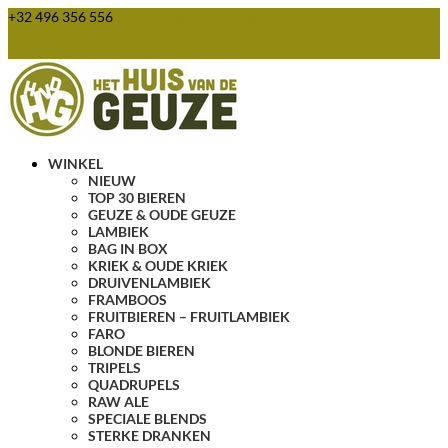
+32 496 356 556
webshop@huisvandegeuze.be
0 items
WINKEL
NIEUW
TOP 30 BIEREN
GEUZE & OUDE GEUZE
LAMBIEK
BAG IN BOX
KRIEK & OUDE KRIEK
DRUIVENLAMBIEK
FRAMBOOS
FRUITBIEREN – FRUITLAMBIEK
FARO
BLONDE BIEREN
TRIPELS
QUADRUPELS
RAW ALE
SPECIALE BLENDS
STERKE DRANKEN