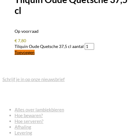
cl
Op voorraad
€
7,80
Tilquin Oude Quetsche 37,5 cl aantal
Toevoegen
BLIJF OP DE HOOGTE
Schrijf je in op onze nieuwsbrief
VEELGESTELDE VRAGEN
Alles over lambiekbieren
Hoe bewaren?
Hoe serveren?
Afhaling
Levering