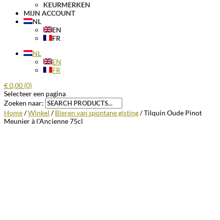
KEURMERKEN
MIJN ACCOUNT
NL
EN
FR
NL
EN
FR
€
0,00
(0)
Selecteer een pagina
Zoeken naar:
Home
/
Winkel
/
Bieren van spontane gisting
/ Tilquin Oude Pinot
Meunier à l’Ancienne 75cl