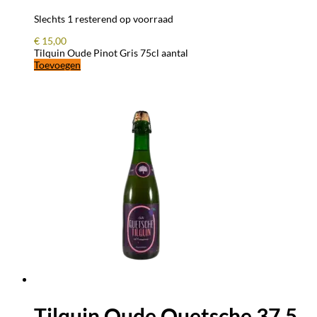
Slechts 1 resterend op voorraad
€
15,00
Tilquin Oude Pinot Gris 75cl aantal
Toevoegen
Tilquin Oude Quetsche 37,5