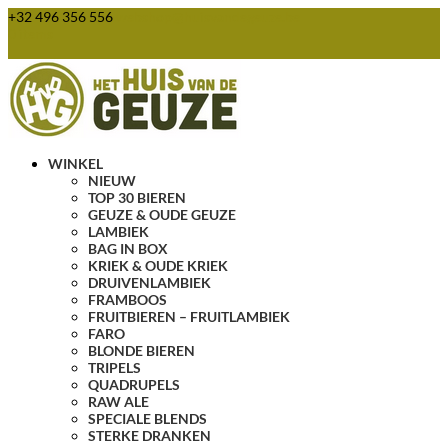
+32 496 356 556
webshop@huisvandegeuze.be
0 items
WINKEL
NIEUW
TOP 30 BIEREN
GEUZE & OUDE GEUZE
LAMBIEK
BAG IN BOX
KRIEK & OUDE KRIEK
DRUIVENLAMBIEK
FRAMBOOS
FRUITBIEREN – FRUITLAMBIEK
FARO
BLONDE BIEREN
TRIPELS
QUADRUPELS
RAW ALE
SPECIALE BLENDS
STERKE DRANKEN