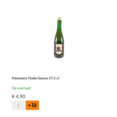
Hanssens Oude Geuze 37,5 cl
Op voorraad
€
4,90
Hanssens
Toevoegen
Oude
Geuze