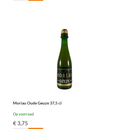
Oude
Geuze
Megablend
2013
-
75
cl
aantal
Moriau Oude Geuze 37,5 cl
Op voorraad
€
3,75