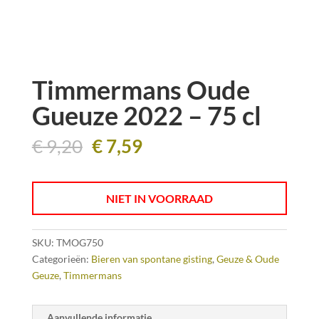
Timmermans Oude
Gueuze 2022 – 75 cl
Oorspronkelijke
Huidige
€
9,20
€
7,59
prijs
prijs
was:
is:
€ 9,20.
€ 7,59.
NIET IN VOORRAAD
SKU:
TMOG750
Categorieën:
Bieren van spontane gisting
,
Geuze & Oude
Geuze
,
Timmermans
Aanvullende informatie