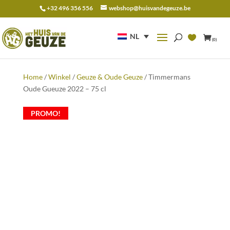
+32 496 356 556
webshop@huisvandegeuze.be
Zoeken
naar:
NL
(0)
Home
/
Winkel
/
Geuze & Oude Geuze
/ Timmermans
Oude Gueuze 2022 – 75 cl
PROMO!