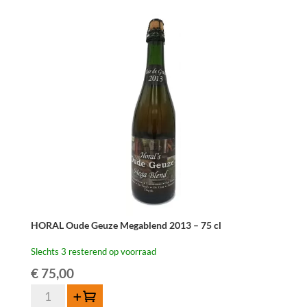
37,5
cl
aantal
HORAL Oude Geuze Megablend 2013 – 75 cl
Slechts 3 resterend op voorraad
€
75,00
HORAL
Toevoegen