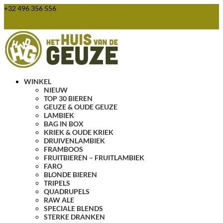
+32 496 356 556
webshop@huisvandegeuze.be
0 items
WINKEL
NIEUW
TOP 30 BIEREN
GEUZE & OUDE GEUZE
LAMBIEK
BAG IN BOX
KRIEK & OUDE KRIEK
DRUIVENLAMBIEK
FRAMBOOS
FRUITBIEREN – FRUITLAMBIEK
FARO
BLONDE BIEREN
TRIPELS
QUADRUPELS
RAW ALE
SPECIALE BLENDS
STERKE DRANKEN