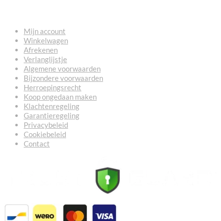
NUTTIGE LINKS
Mijn account
Winkelwagen
Afrekenen
Verlanglijstje
Algemene voorwaarden
Bijzondere voorwaarden
Herroepingsrecht
Koop ongedaan maken
Klachtenregeling
Garantieregeling
Privacybeleid
Cookiebeleid
Contact