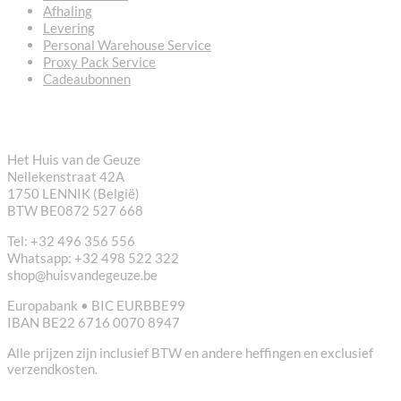
Afhaling
Levering
Personal Warehouse Service
Proxy Pack Service
Cadeaubonnen
CONTACT
Het Huis van de Geuze
Nellekenstraat 42A
1750 LENNIK (België)
BTW BE0872 527 668
Tel: +32 496 356 556
Whatsapp: +32 498 522 322
shop@huisvandegeuze.be
Europabank • BIC EURBBE99
IBAN BE22 6716 0070 8947
Alle prijzen zijn inclusief BTW en andere heffingen en exclusief
verzendkosten.