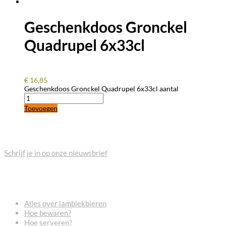
Geschenkdoos Gronckel
Quadrupel 6x33cl
€
16,85
Geschenkdoos Gronckel Quadrupel 6x33cl aantal
Toevoegen
BLIJF OP DE HOOGTE
Schrijf je in op onze nieuwsbrief
VEELGESTELDE VRAGEN
Alles over lambiekbieren
Hoe bewaren?
Hoe serveren?