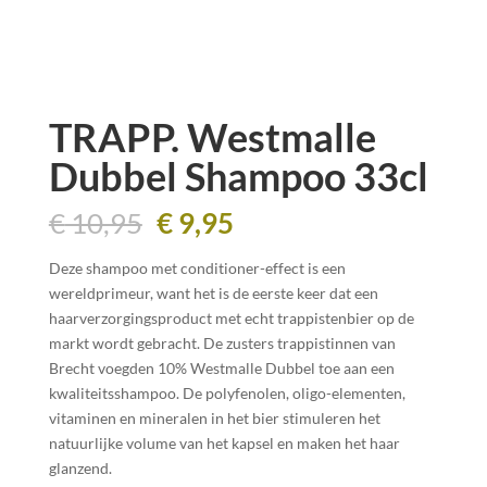
TRAPP. Westmalle
Dubbel Shampoo 33cl
Oorspronkelijke
Huidige
€
10,95
€
9,95
prijs
prijs
was:
is:
Deze shampoo met conditioner-effect is een
€ 10,95.
€ 9,95.
wereldprimeur, want het is de eerste keer dat een
haarverzorgingsproduct met echt trappistenbier op de
markt wordt gebracht. De zusters trappistinnen van
Brecht voegden 10% Westmalle Dubbel toe aan een
kwaliteitsshampoo. De polyfenolen, oligo-elementen,
vitaminen en mineralen in het bier stimuleren het
natuurlijke volume van het kapsel en maken het haar
glanzend.