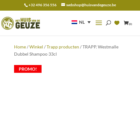
+32 496 356 556
webshop@huisvandegeuze.be
Zoeken
naar:
NL
(0)
Home
/
Winkel
/
Trapp producten
/ TRAPP. Westmalle
Dubbel Shampoo 33cl
PROMO!