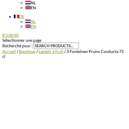
NL
EN
FR
NL
EN
€
0,00
(0)
Sélectionner une page
Recherche pour :
Accueil
/
Boutique
/
Lambic à fruit
/ 3 Fonteinen Pruim Conducta 75
cl