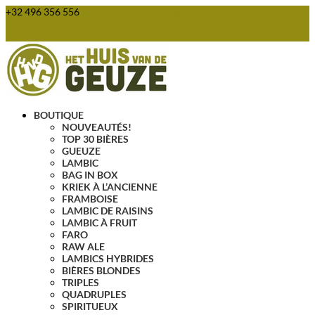
+32 496 356 556
webshop@huisvandegeuze.be
Articles 0
BOUTIQUE
NOUVEAUTÉS!
TOP 30 BIÈRES
GUEUZE
LAMBIC
BAG IN BOX
KRIEK À L’ANCIENNE
FRAMBOISE
LAMBIC DE RAISINS
LAMBIC À FRUIT
FARO
RAW ALE
LAMBICS HYBRIDES
BIÈRES BLONDES
TRIPLES
QUADRUPLES
SPIRITUEUX