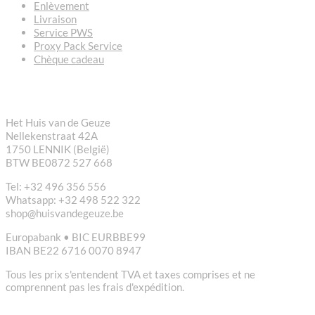
Enlèvement
Livraison
Service PWS
Proxy Pack Service
Chèque cadeau
CONTACT
Het Huis van de Geuze
Nellekenstraat 42A
1750 LENNIK (België)
BTW BE0872 527 668
Tel: +32 496 356 556
Whatsapp: +32 498 522 322
shop@huisvandegeuze.be
Europabank • BIC EURBBE99
IBAN BE22 6716 0070 8947
Tous les prix s'entendent TVA et taxes comprises et ne
comprennent pas les frais d'expédition.