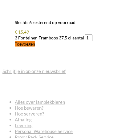
Slechts 6 resterend op voorraad
€
15,49
3 Fonteinen Framboos 37,5 cl aantal
Toevoegen
BLIJF OP DE HOOGTE
Schrijf je in op onze nieuwsbrief
VEELGESTELDE VRAGEN
Alles over lambiekbieren
Hoe bewaren?
Hoe serveren?
Afhaling
Levering
Personal Warehouse Service
Proxy Pack Service