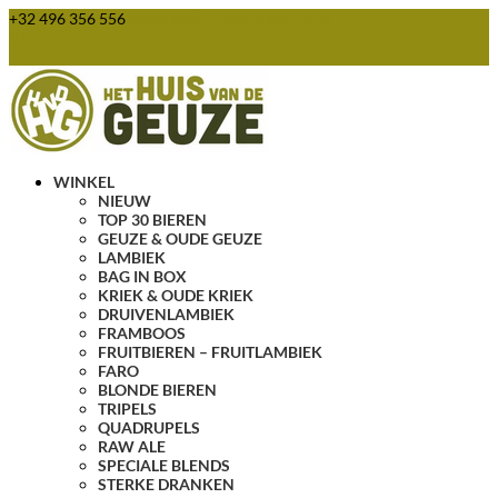
+32 496 356 556
webshop@huisvandegeuze.be
0 items
WINKEL
NIEUW
TOP 30 BIEREN
GEUZE & OUDE GEUZE
LAMBIEK
BAG IN BOX
KRIEK & OUDE KRIEK
DRUIVENLAMBIEK
FRAMBOOS
FRUITBIEREN – FRUITLAMBIEK
FARO
BLONDE BIEREN
TRIPELS
QUADRUPELS
RAW ALE
SPECIALE BLENDS
STERKE DRANKEN