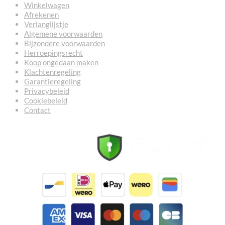
Winkelwagen
Afrekenen
Verlanglijstje
Algemene voorwaarden
Bijzondere voorwaarden
Herroepingsrecht
Koop ongedaan maken
Klachtenregeling
Garantieregeling
Privacybeleid
Cookiebeleid
Contact