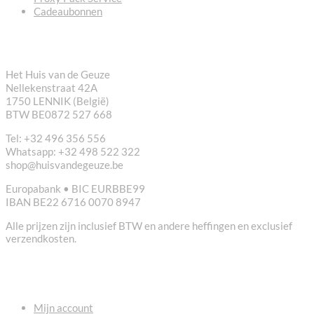
Cadeaubonnen
CONTACT
Het Huis van de Geuze
Nellekenstraat 42A
1750 LENNIK (België)
BTW BE0872 527 668
Tel: +32 496 356 556
Whatsapp: +32 498 522 322
shop@huisvandegeuze.be
Europabank • BIC EURBBE99
IBAN BE22 6716 0070 8947
Alle prijzen zijn inclusief BTW en andere heffingen en exclusief
verzendkosten.
NUTTIGE LINKS
Mijn account