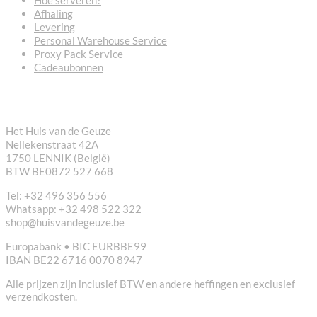
Hoe serveren?
Afhaling
Levering
Personal Warehouse Service
Proxy Pack Service
Cadeaubonnen
CONTACT
Het Huis van de Geuze
Nellekenstraat 42A
1750 LENNIK (België)
BTW BE0872 527 668
Tel: +32 496 356 556
Whatsapp: +32 498 522 322
shop@huisvandegeuze.be
Europabank • BIC EURBBE99
IBAN BE22 6716 0070 8947
Alle prijzen zijn inclusief BTW en andere heffingen en exclusief
verzendkosten.