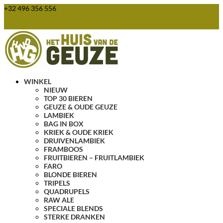
+32 496 356 556
webshop@huisvandegeuze.be
0 items
WINKEL
NIEUW
TOP 30 BIEREN
GEUZE & OUDE GEUZE
LAMBIEK
BAG IN BOX
KRIEK & OUDE KRIEK
DRUIVENLAMBIEK
FRAMBOOS
FRUITBIEREN – FRUITLAMBIEK
FARO
BLONDE BIEREN
TRIPELS
QUADRUPELS
RAW ALE
SPECIALE BLENDS
STERKE DRANKEN