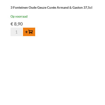
3 Fonteinen Oude Geuze Cuvée Armand & Gaston 37,5cl
Op voorraad
€
8,90
3
Toevoegen
Fonteinen
Oude
Geuze
Cuvée
Armand
&
Gaston
37,5cl
aantal