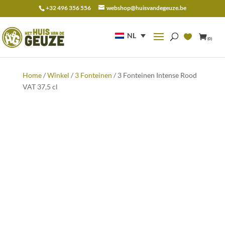
+32 496 356 556
webshop@huisvandegeuze.be
Zoeken
naar:
NL
(0)
Home
/
Winkel
/
3 Fonteinen
/ 3 Fonteinen Intense Rood
VAT 37,5 cl