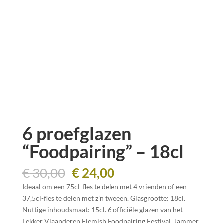
6 proefglazen
“Foodpairing” – 18cl
Oorspronkelijke
Huidige
€
30,00
€
24,00
prijs
prijs
Ideaal om een 75cl-fles te delen met 4 vrienden of een
was:
is:
37,5cl-fles te delen met z’n tweeën. Glasgrootte: 18cl.
€ 30,00.
€ 24,00.
Nuttige inhoudsmaat: 15cl. 6 officiële glazen van het
Lekker Vlaanderen Flemish Foodpairing Festival. Jammer