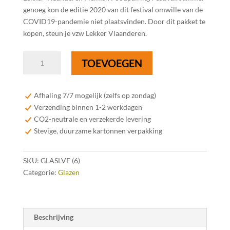
genoeg kon de editie 2020 van dit festival omwille van de
COVID19-pandemie niet plaatsvinden. Door dit pakket te
kopen, steun je vzw Lekker Vlaanderen.
6
TOEVOEGEN
proefglazen
"Foodpairing"
-
Afhaling 7/7 mogelijk (zelfs op zondag)
18cl
Verzending binnen 1-2 werkdagen
aantal
CO2-neutrale en verzekerde levering
Stevige, duurzame kartonnen verpakking
SKU:
GLASLVF (6)
Categorie:
Glazen
Beschrijving