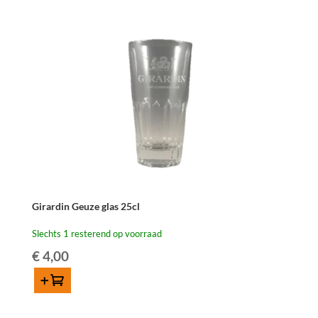
Grote
Dorst"
-
18cl
aantal
Girardin Geuze glas 25cl
Slechts 1 resterend op voorraad
€
4,00
Toevoegen
Girardin
Geuze