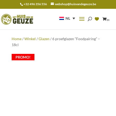
+32 496 356 556
webshop@huisvandegeuze.be
Zoeken
naar:
NL
(0)
Home
/
Winkel
/
Glazen
/ 6 proefglazen “Foodpairing” –
18cl
PROMO!