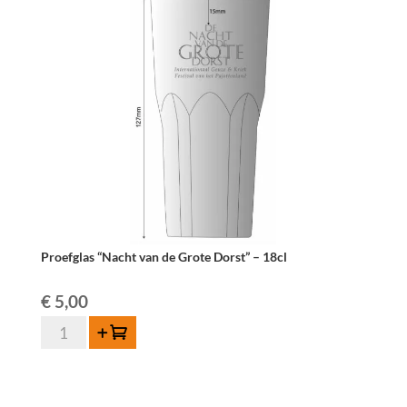
Proefglas “Nacht van de Grote Dorst” – 18cl
€
5,00
Proefglas
Toevoegen
"Nacht
van
de