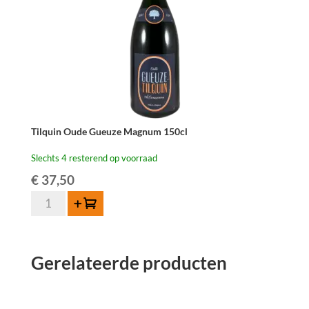
aantal
Tilquin Oude Gueuze Magnum 150cl
Slechts 4 resterend op voorraad
€
37,50
Tilquin
Toevoegen
Oude
Gueuze
Magnum
Gerelateerde producten
150cl
aantal