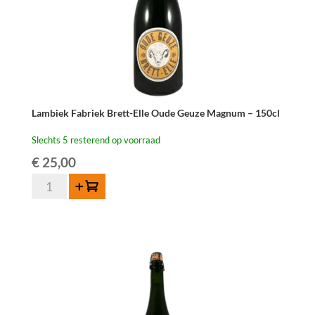
Lambiek Fabriek Brett-Elle Oude Geuze Magnum – 150cl
Slechts 5 resterend op voorraad
€
25,00
Lambiek
Toevoegen
Fabriek
Brett-
Elle
Oude
Geuze
Magnum
-
150cl