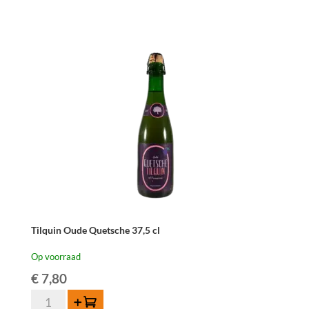
Kriek
75cl
aantal
Tilquin Oude Quetsche 37,5 cl
Op voorraad
€
7,80
Tilquin
Toevoegen