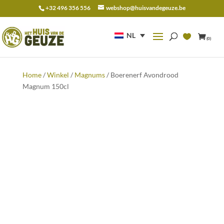
+32 496 356 556
webshop@huisvandegeuze.be
Zoeken
naar:
NL
(0)
Home
/
Winkel
/
Magnums
/ Boerenerf Avondrood
Magnum 150cl