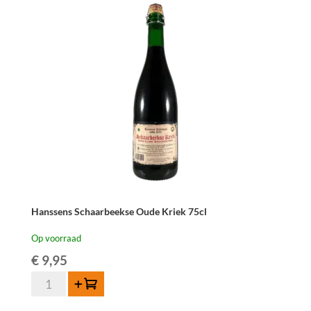
cl
aantal
Hanssens Schaarbeekse Oude Kriek 75cl
Op voorraad
€
9,95
Hanssens
Toevoegen
Schaarbeekse
Oude