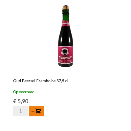
Oud Beersel Framboise 37,5 cl
Op voorraad
€
5,90
Oud
Toevoegen
Beersel
Framboise
37,5