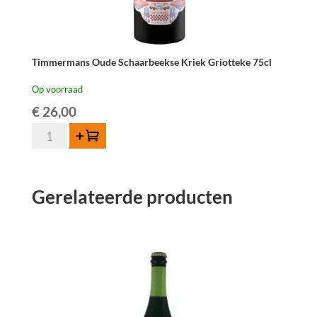
Timmermans Oude Schaarbeekse Kriek Griotteke 75cl
Op voorraad
€
26,00
Timmermans
Toevoegen
Oude
Schaarbeekse
Kriek
Gerelateerde producten
Griotteke
75cl
aantal