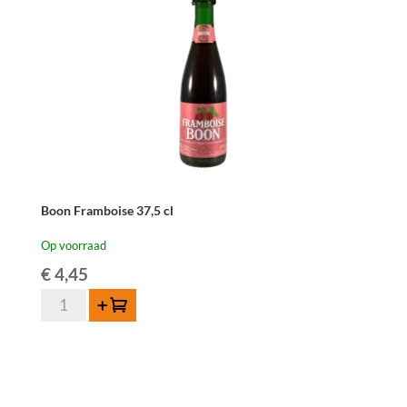
Boon Framboise 37,5 cl
Op voorraad
€
4,45
Boon
Toevoegen
Framboise
37,5
cl
aantal