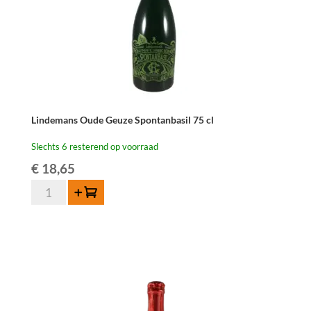
Lindemans Oude Geuze Spontanbasil 75 cl
Slechts 6 resterend op voorraad
€
18,65
Lindemans
Toevoegen
Oude
Geuze
Spontanbasil
75
cl
aantal