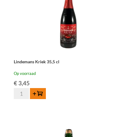
Lindemans Kriek 35,5 cl
Op voorraad
€
3,45
Lindemans
Toevoegen
Kriek
35,5
cl
aantal