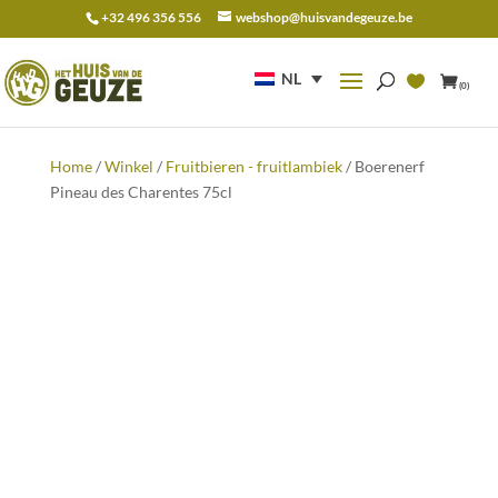
+32 496 356 556
webshop@huisvandegeuze.be
Zoeken
naar:
NL
(0)
Home
/
Winkel
/
Fruitbieren - fruitlambiek
/ Boerenerf
Pineau des Charentes 75cl