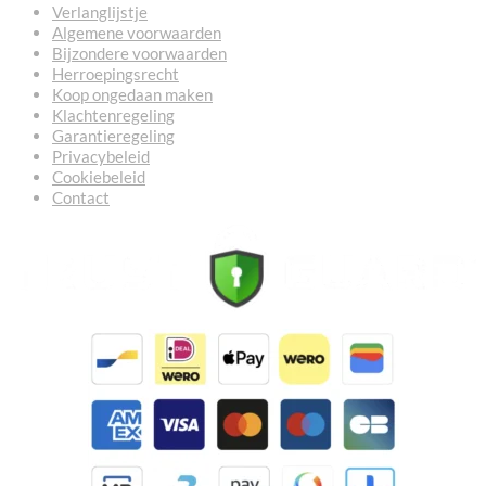
Verlanglijstje
Algemene voorwaarden
Bijzondere voorwaarden
Herroepingsrecht
Koop ongedaan maken
Klachtenregeling
Garantieregeling
Privacybeleid
Cookiebeleid
Contact