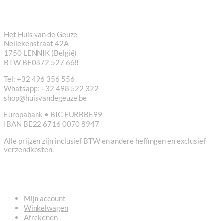
CONTACT
Het Huis van de Geuze
Nellekenstraat 42A
1750 LENNIK (België)
BTW BE0872 527 668
Tel: +32 496 356 556
Whatsapp: +32 498 522 322
shop@huisvandegeuze.be
Europabank • BIC EURBBE99
IBAN BE22 6716 0070 8947
Alle prijzen zijn inclusief BTW en andere heffingen en exclusief
verzendkosten.
NUTTIGE LINKS
Mijn account
Winkelwagen
Afrekenen