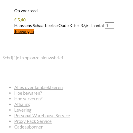
Op voorraad
€
5,40
Hanssens Schaarbeekse Oude Kriek 37,5cl aantal
Toevoegen
BLIJF OP DE HOOGTE
Schrijf je in op onze nieuwsbrief
VEELGESTELDE VRAGEN
Alles over lambiekbieren
Hoe bewaren?
Hoe serveren?
Afhaling
Levering
Personal Warehouse Service
Proxy Pack Service
Cadeaubonnen