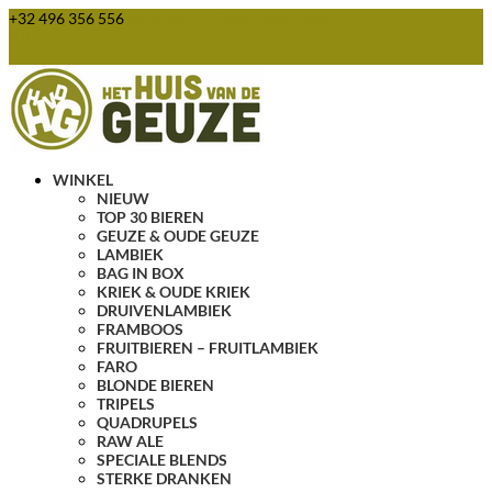
+32 496 356 556
webshop@huisvandegeuze.be
0 items
WINKEL
NIEUW
TOP 30 BIEREN
GEUZE & OUDE GEUZE
LAMBIEK
BAG IN BOX
KRIEK & OUDE KRIEK
DRUIVENLAMBIEK
FRAMBOOS
FRUITBIEREN – FRUITLAMBIEK
FARO
BLONDE BIEREN
TRIPELS
QUADRUPELS
RAW ALE
SPECIALE BLENDS
STERKE DRANKEN