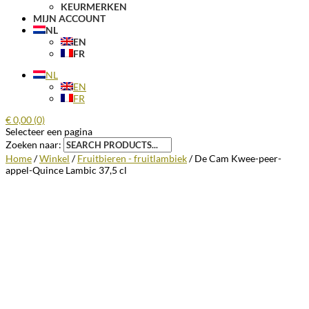
KEURMERKEN
MIJN ACCOUNT
NL
EN
FR
NL
EN
FR
€
0,00
(0)
Selecteer een pagina
Zoeken naar:
Home
/
Winkel
/
Fruitbieren - fruitlambiek
/ De Cam Kwee-peer-
appel-Quince Lambic 37,5 cl