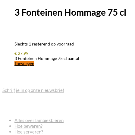
3 Fonteinen Hommage 75 cl
Slechts 1 resterend op voorraad
€
27,99
3 Fonteinen Hommage 75 cl aantal
Toevoegen
BLIJF OP DE HOOGTE
Schrijf je in op onze nieuwsbrief
VEELGESTELDE VRAGEN
Alles over lambiekbieren
Hoe bewaren?
Hoe serveren?