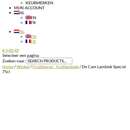
KEURMERKEN
MIJN ACCOUNT
NL
EN
FR
NL
EN
FR
€
0,00
(0)
Selecteer een pagina
Zoeken naar:
Home
/
Winkel
/
Fruitbieren - fruitlambiek
/ De Cam Lambiek Special
75cl