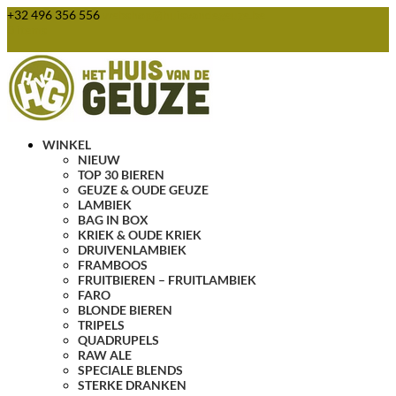
+32 496 356 556
webshop@huisvandegeuze.be
0 items
WINKEL
NIEUW
TOP 30 BIEREN
GEUZE & OUDE GEUZE
LAMBIEK
BAG IN BOX
KRIEK & OUDE KRIEK
DRUIVENLAMBIEK
FRAMBOOS
FRUITBIEREN – FRUITLAMBIEK
FARO
BLONDE BIEREN
TRIPELS
QUADRUPELS
RAW ALE
SPECIALE BLENDS
STERKE DRANKEN