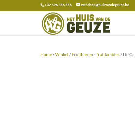
+32 496 356 556
webshop@huisvandegeuze.be
Zoeken
naar:
Home
/
Winkel
/
Fruitbieren - fruitlambiek
/ De Ca