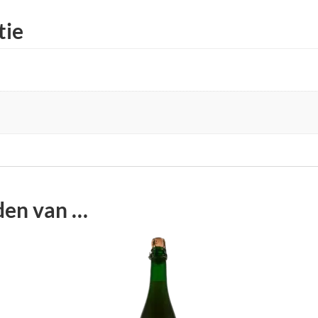
tie
den van …