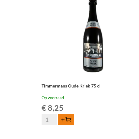
aantal
Timmermans Oude Kriek 75 cl
Op voorraad
€
8,25
Timmermans
Toevoegen
Oude
Kriek
75