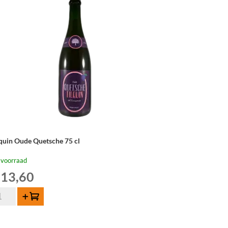
lquin Oude Quetsche 75 cl
 voorraad
13,60
quin
Toevoegen
de
etsche