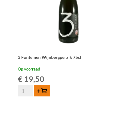
3 Fonteinen Wijnbergperzik 75cl
Op voorraad
€
19,50
3
Toevoegen
Fonteinen
Wijnbergperzik
75cl
aantal