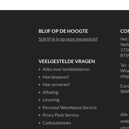
cl
aantal
BLIJF OP DE HOOGTE
CO
Schrijf je in op onze nieuwsbrief
Het 
Nell
1750
BTW
VEELGESTELDE VRAGEN
Tel:
Alles over lambiekbieren
Wha
sho
Hoe bewaren?
Hoe serveren?
Eur
IBA
Afhaling
Levering
Personal Warehouse Service
Alle
Proxy Pack Service
ande
Cadeaubonnen
verz