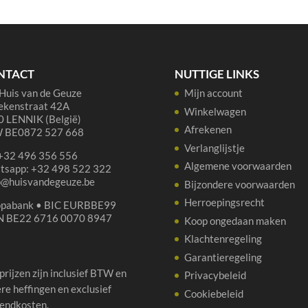
aantal
cl
aan
NTACT
NUTTIGE LINKS
Huis van de Geuze
Mijn account
ekenstraat 42A
Winkelwagen
 LENNIK (België)
Afrekenen
 BE0872 527 668
Verlanglijstje
 +32 496 356 556
Algemene voorwaarden
tsapp: +32 498 522 322
p@huisvandegeuze.be
Bijzondere voorwaarden
Herroepingsrecht
opabank • BIC EURBBE99
N BE22 6716 0070 8947
Koop ongedaan maken
Klachtenregeling
Garantieregeling
 prijzen zijn inclusief BTW en
Privacybeleid
re heffingen en exclusief
Cookiebeleid
endkosten.