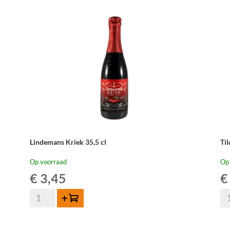
Lindemans Kriek 35,5 cl
Ti
Op voorraad
Op
€
3,45
€
Lindemans
Til
Toevoegen
Kriek
Ou
35,5
Qu
cl
75