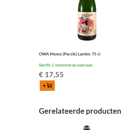
OWA Momo (Perzik) Lambic 75 cl
Slechts 1 resterend op voorraad
€
17,55
Toevoegen
OWA
Momo
(Perzik)
Gerelateerde producten
Lambic
75
cl