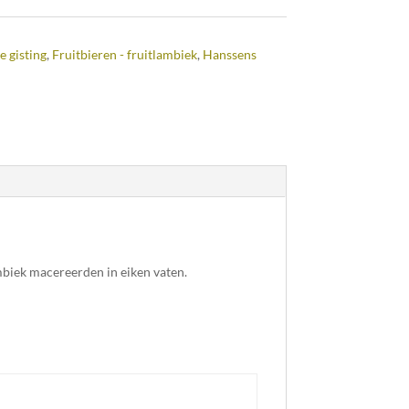
e gisting
,
Fruitbieren - fruitlambiek
,
Hanssens
mbiek macereerden in eiken vaten.