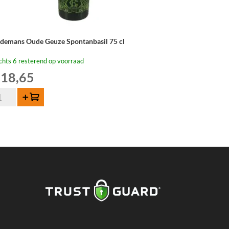
ndemans Oude Geuze Spontanbasil 75 cl
chts 6 resterend op voorraad
18,65
ndemans
Toevoegen
de
uze
ontanbasil
tal