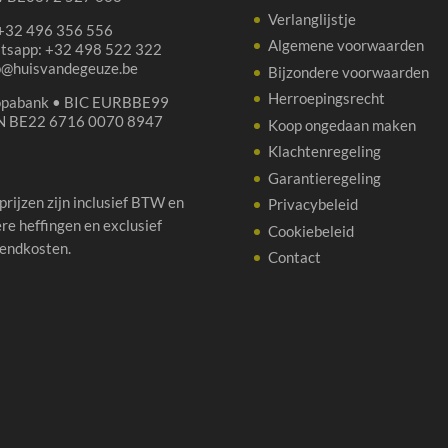
Verlanglijstje
 +32 496 356 556
Algemene voorwaarden
tsapp: +32 498 522 322
p@huisvandegeuze.be
Bijzondere voorwaarden
Herroepingsrecht
opabank • BIC EURBBE99
N BE22 6716 0070 8947
Koop ongedaan maken
Klachtenregeling
Garantieregeling
 prijzen zijn inclusief BTW en
Privacybeleid
re heffingen en exclusief
Cookiebeleid
endkosten.
Contact