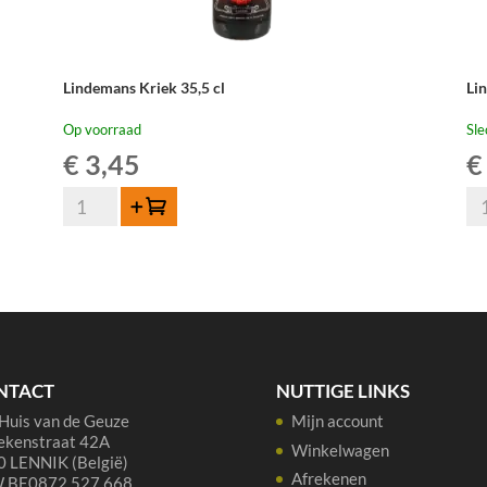
Lindemans Kriek 35,5 cl
Li
Op voorraad
Sle
€
3,45
€
Lindemans
Li
Toevoegen
Kriek
Ou
35,5
Ge
cl
Sp
aantal
75
cl
aan
NTACT
NUTTIGE LINKS
Huis van de Geuze
Mijn account
ekenstraat 42A
Winkelwagen
 LENNIK (België)
Afrekenen
 BE0872 527 668