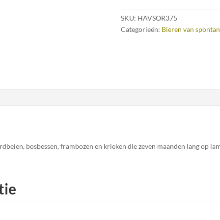
SKU:
HAVSOR375
Categorieën:
Bieren van spontan
ardbeien, bosbessen, frambozen en krieken die zeven maanden lang op la
tie