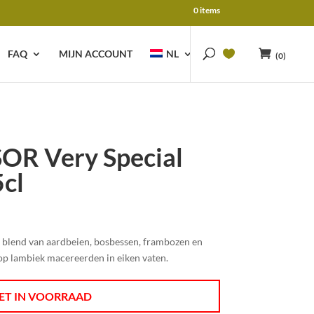
0 items
FAQ
MIJN ACCOUNT
NL
(0)
OR Very Special
cl
e blend van aardbeien, bosbessen, frambozen en
op lambiek macereerden in eiken vaten.
ET IN VOORRAAD