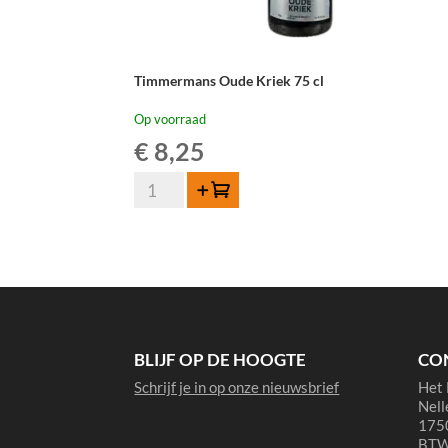
Timmermans Oude Kriek 75 cl
Op voorraad
€
8,25
Timmermans
Toevoegen
Oude
Kriek
75
cl
aantal
BLIJF OP DE HOOGTE
CO
Schrijf je in op onze nieuwsbrief
Het 
Nell
1750
BTW