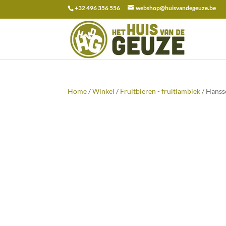
+32 496 356 556
webshop@huisvandegeuze.be
Zoeken
naar:
Home
/
Winkel
/
Fruitbieren - fruitlambiek
/ Hanss