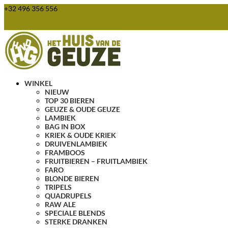
+32 496 356 556
webshop@huisvandegeuze.be
0 items
WINKEL
NIEUW
TOP 30 BIEREN
GEUZE & OUDE GEUZE
LAMBIEK
BAG IN BOX
KRIEK & OUDE KRIEK
DRUIVENLAMBIEK
FRAMBOOS
FRUITBIEREN – FRUITLAMBIEK
FARO
BLONDE BIEREN
TRIPELS
QUADRUPELS
RAW ALE
SPECIALE BLENDS
STERKE DRANKEN