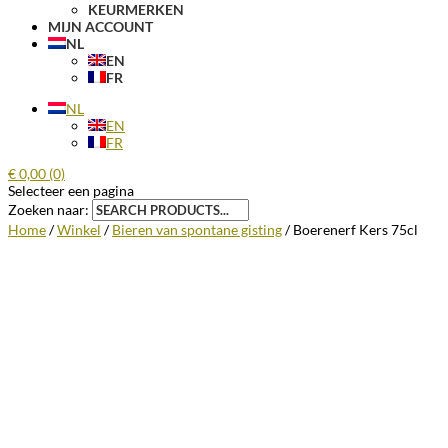
KEURMERKEN
MIJN ACCOUNT
NL
EN
FR
NL
EN
FR
€
0,00
(0)
Selecteer een pagina
Zoeken naar:
Home
/
Winkel
/
Bieren van spontane gisting
/ Boerenerf Kers 75cl