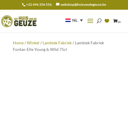
+32 496 356 556
webshop@huisvandegeuze.be
Zoeken
naar:
NL
(0)
Home
/
Winkel
/
Lambiek Fabriek
/ Lambiek Fabriek
Fontan-Elle Young & Wild 75cl