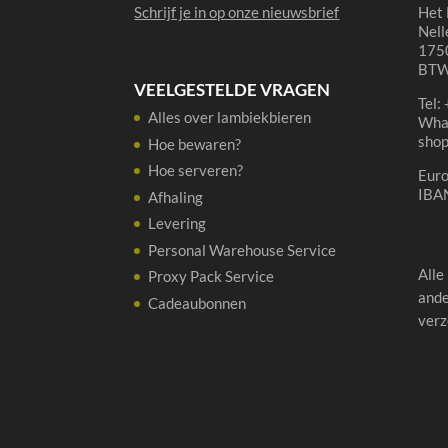
Schrijf je in op onze nieuwsbrief
Het 
Nell
1750
BTW
VEELGESTELDE VRAGEN
Tel:
Alles over lambiekbieren
Wha
sho
Hoe bewaren?
Hoe serveren?
Eur
IBA
Afhaling
Levering
Personal Warehouse Service
Alle
Proxy Pack Service
ande
Cadeaubonnen
verz