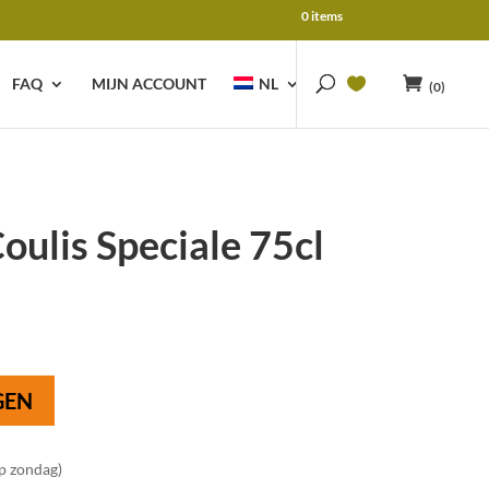
0 items
FAQ
MIJN ACCOUNT
NL
(0)
ulis Speciale 75cl
GEN
op zondag)