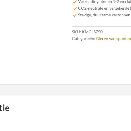
Verzending binnen 1-2 werk
CO2-neutrale en verzekerde 
Stevige, duurzame kartonnen
SKU:
KMCLS750
Categorieën:
Bieren van spontan
tie