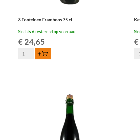
3 Fonteinen Framboos 75 cl
Ke
Slechts 6 resterend op voorraad
Sle
€
24,65
€
3
Ke
Toevoegen
Fonteinen
Ab
Framboos
75
75
aan
cl
aantal