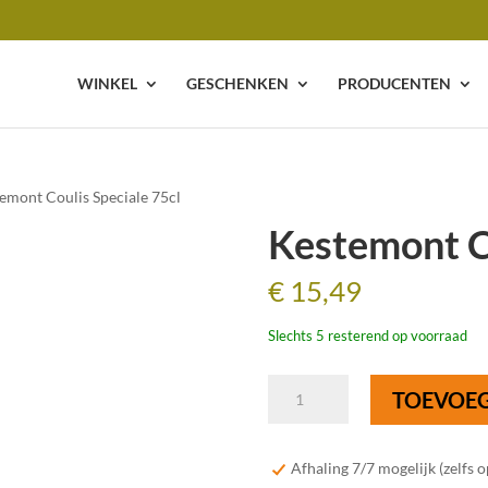
WINKEL
GESCHENKEN
PRODUCENTEN
emont Coulis Speciale 75cl
Kestemont Co
€
15,49
Slechts 5 resterend op voorraad
Kestemont
TOEVOE
Coulis
Speciale
75cl
Afhaling 7/7 mogelijk (zelfs 
aantal