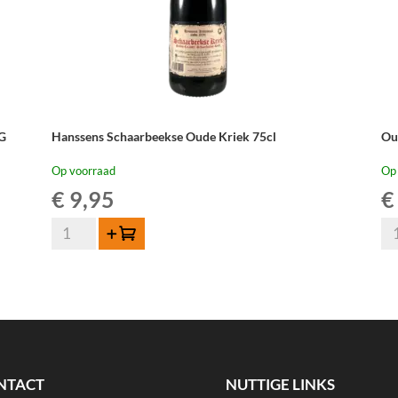
NG
Hanssens Schaarbeekse Oude Kriek 75cl
Ou
Op voorraad
Op
€
9,95
€
Hanssens
Ou
Toevoegen
Schaarbeekse
Be
Oude
Ou
Kriek
Kr
75cl
37
aantal
cl
aan
NTACT
NUTTIGE LINKS