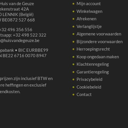
Huis van de Geuze
Mijn account
ekenstraat 42A
Winkelwagen
 LENNIK (België)
Afrekenen
 BE0872 527 668
Verlanglijstje
 +32 496 356 556
Algemene voorwaarden
tsapp: +32 498 522 322
p@huisvandegeuze.be
Bijzondere voorwaarden
Herroepingsrecht
opabank • BIC EURBBE99
N BE22 6716 0070 8947
Koop ongedaan maken
Klachtenregeling
Garantieregeling
 prijzen zijn inclusief BTW en
Privacybeleid
re heffingen en exclusief
Cookiebeleid
endkosten.
Contact