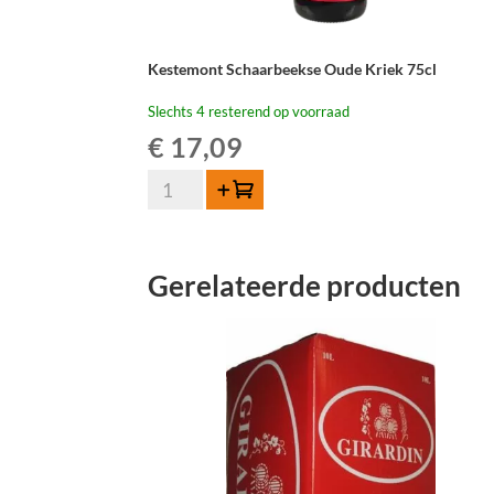
Kestemont Schaarbeekse Oude Kriek 75cl
Slechts 4 resterend op voorraad
€
17,09
Kestemont
Toevoegen
Schaarbeekse
Oude
Kriek
Gerelateerde producten
75cl
aantal