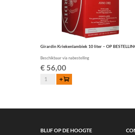
Girardin Kriekenlambiek 10 liter – OP BESTELLI
Beschikbaar via nabestelling
€
56,00
Girardin
Toevoegen
Kriekenlambiek
10
liter
-
OP
BESTELLING
aantal
BLIJF OP DE HOOGTE
CO