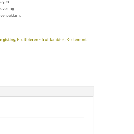
dagen
levering
 verpakking
e gisting
,
Fruitbieren - fruitlambiek
,
Kestemont