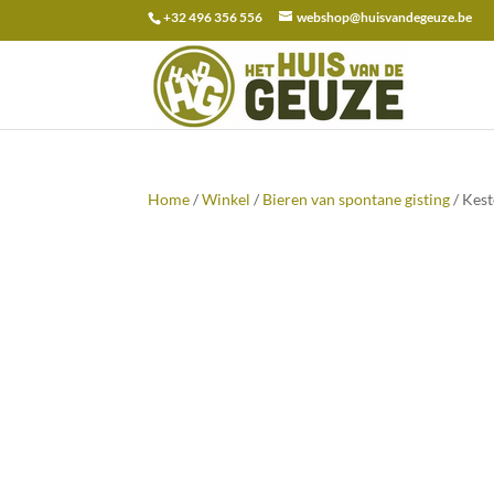
+32 496 356 556
webshop@huisvandegeuze.be
Zoeken
naar:
Home
/
Winkel
/
Bieren van spontane gisting
/ Kest