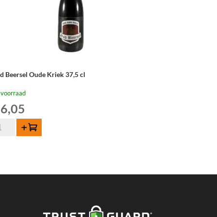
d Beersel Oude Kriek 37,5 cl
 voorraad
6,05
d
Toevoegen
ersel
de
iek
,5
tal