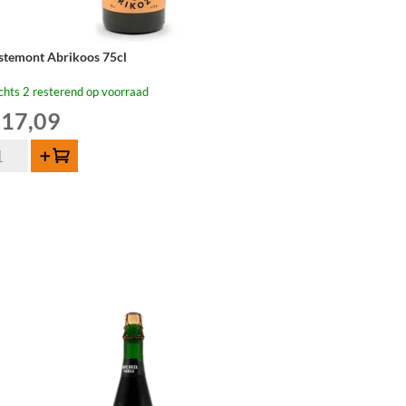
stemont Abrikoos 75cl
chts 2 resterend op voorraad
17,09
stemont
Toevoegen
rikoos
cl
tal