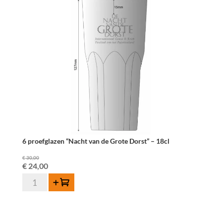
6 proefglazen “Nacht van de Grote Dorst” – 18cl
€
30,00
Oorspronkelijke
Huidige
€
24,00
6
prijs
prijs
Toevoegen
proefglazen
was:
is:
"Nacht
€ 30,00.
€ 24,00.
van