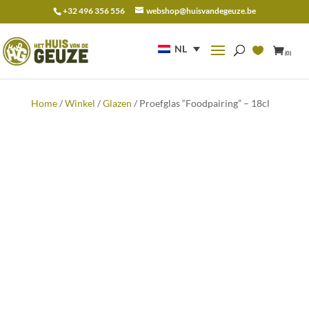
+32 496 356 556
webshop@huisvandegeuze.be
Zoeken
naar:
NL
(0)
Home
/
Winkel
/
Glazen
/ Proefglas “Foodpairing” – 18cl