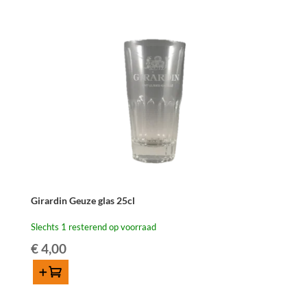
de
Grote
Dorst"
-
18cl
aantal
Girardin Geuze glas 25cl
Slechts 1 resterend op voorraad
€
4,00
Toevoegen
Girardin