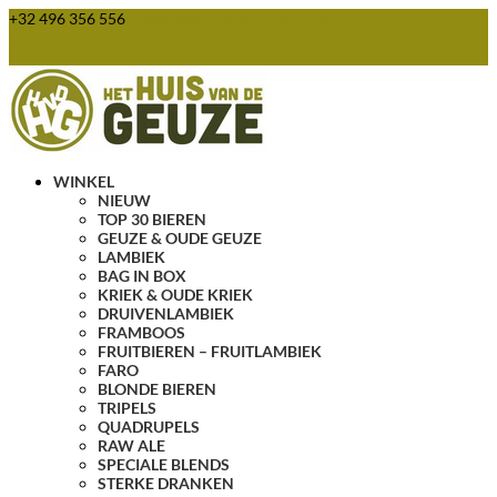
+32 496 356 556
webshop@huisvandegeuze.be
0 items
WINKEL
NIEUW
TOP 30 BIEREN
GEUZE & OUDE GEUZE
LAMBIEK
BAG IN BOX
KRIEK & OUDE KRIEK
DRUIVENLAMBIEK
FRAMBOOS
FRUITBIEREN – FRUITLAMBIEK
FARO
BLONDE BIEREN
TRIPELS
QUADRUPELS
RAW ALE
SPECIALE BLENDS
STERKE DRANKEN